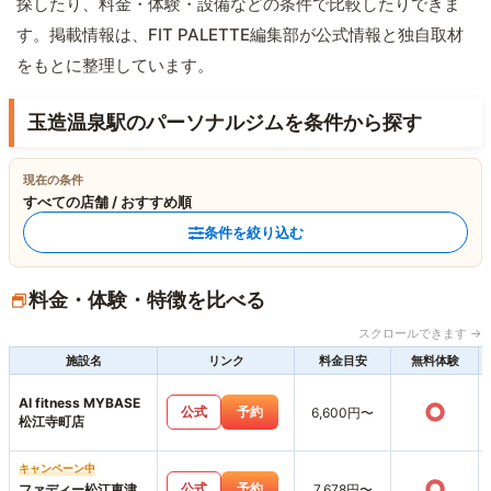
探したり、料金・体験・設備などの条件で比較したりできま
す。掲載情報は、FIT PALETTE編集部が公式情報と独自取材
をもとに整理しています。
玉造温泉駅のパーソナルジムを条件から探す
現在の条件
すべての店舗 / おすすめ順
条件を絞り込む
料金・体験・特徴を比べる
スクロールできます →
施設名
リンク
料金目安
無料体験
AI fitness MYBASE
○
公式
予約
6,600円〜
松江寺町店
キャンペーン中
○
公式
予約
ファディー松江東津
7,678円〜