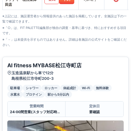
田店
※上記には、施設運営者から情報提供のあった施設を掲載しています。全施設は下の一
覧で確認できます。
※「○」は、FIT PALETTE編集部が独自の調査・基準に基づき、特におすすめする項目
です。
※「－」は未提供を示すものではありません。詳細は各施設の公式サイトをご確認くだ
さい。
AI fitness MYBASE松江寺町店
玉造温泉駅から車で12分
島根県松江市寺町200-3
駐車場
シャワー
ロッカー
体組成計
Wi-Fi
無料体験
水素水
プロテイン
駅から5分以内
営業時間
定休日
24:00間営業(スタッフ対応時間平日 10:00〜20:00、土日祝 10:00〜17:00)
要確認