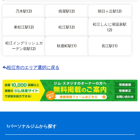
乃木駅(2)
揖屋駅(2)
朝日ヶ丘駅(2)
松江しんじ湖温泉駅
東松江駅(2)
松江駅(2)
(2)
松江イングリッシュガ
秋鹿町駅(1)
長江駅(1)
ーデン前駅(2)
松江市のエリア選択に戻る
パーソナルジムから探す