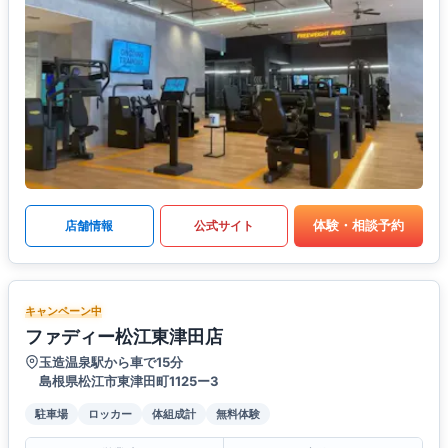
体験・相談予約
店舗情報
公式サイト
キャンペーン中
ファディー松江東津田店
玉造温泉駅から車で15分
島根県松江市東津田町1125ー3
駐車場
ロッカー
体組成計
無料体験