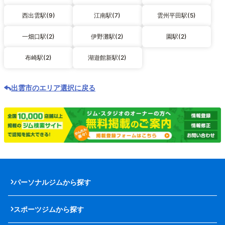
西出雲駅(9)
江南駅(7)
雲州平田駅(5)
一畑口駅(2)
伊野灘駅(2)
園駅(2)
布崎駅(2)
湖遊館新駅(2)
出雲市のエリア選択に戻る
パーソナルジムから探す
スポーツジムから探す