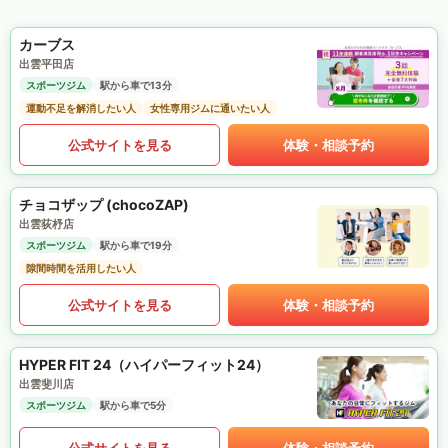
カーブス
出雲平田店
スポーツジム
駅から車で13分
運動不足を解消したい人
女性専用ジムに通いたい人
公式サイトを見る
体験・相談予約
チョコザップ (chocoZAP)
出雲荻杼店
スポーツジム
駅から車で19分
隙間時間を活用したい人
公式サイトを見る
体験・相談予約
HYPER FIT 24（ハイパーフィット24）
出雲斐川店
スポーツジム
駅から車で5分
公式サイトを見る
体験・相談予約