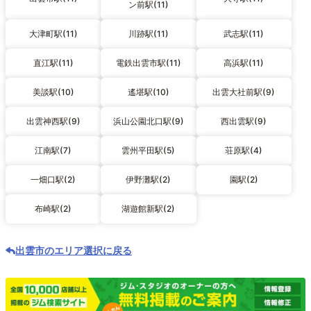
ン前駅(11)
大津町駅(11)
川跡駅(11)
武志駅(11)
直江駅(11)
電鉄出雲市駅(11)
高浜駅(11)
美談駅(10)
遙堪駅(10)
出雲大社前駅(9)
出雲神西駅(9)
浜山公園北口駅(9)
西出雲駅(9)
江南駅(7)
雲州平田駅(5)
荘原駅(4)
一畑口駅(2)
伊野灘駅(2)
園駅(2)
布崎駅(2)
湖遊館新駅(2)
出雲市のエリア選択に戻る