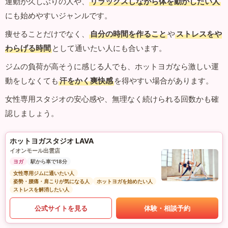
運動が久しぶりの人や、
リラックスしながら体を動かしたい人
にも始めやすいジャンルです。
痩せることだけでなく、
自分の時間を作ること
や
ストレスをや
わらげる時間
として通いたい人にも合います。
ジムの負荷が高そうに感じる人でも、ホットヨガなら激しい運
動をしなくても
汗をかく爽快感
を得やすい場合があります。
女性専用スタジオの安心感や、無理なく続けられる回数かも確
認しましょう。
ホットヨガスタジオ LAVA
イオンモール出雲店
ヨガ
駅から車で18分
女性専用ジムに通いたい人
姿勢・腰痛・肩こりが気になる人
ホットヨガを始めたい人
ストレスを解消したい人
公式サイトを見る
体験・相談予約