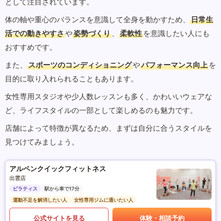
として注目されています。
体の軸や重心のバランスを意識して全身を動かすため、
日常生
活での動きやすさ
や
姿勢づくり
、
柔軟性
を意識したい人にも
おすすめです。
また、
スポーツのコンディショニング
や
パフォーマンス向上
を
目的に取り入れられることもあります。
女性専用スタジオや少人数レッスンも多く、かわいいウェアな
ど、ライフスタイルの一部として楽しめるのも魅力です。
店舗によって特徴が異なるため、まずは自分に合うスタイルを
見つけてみましょう。
アルペンクイックフィットネス
出雲店
ピラティス
駅から車で17分
運動不足を解消したい人
女性専用ジムに通いたい人
公式サイトを見る
体験・相談予約