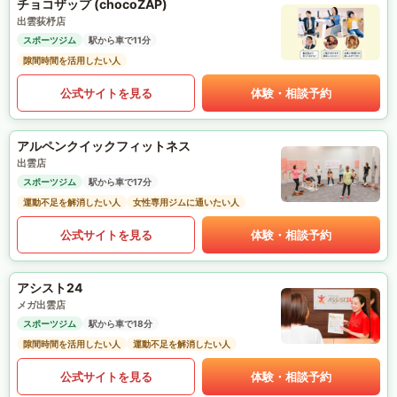
チョコザップ (chocoZAP)
出雲荻杼店
スポーツジム
駅から車で11分
隙間時間を活用したい人
公式サイトを見る
体験・相談予約
アルペンクイックフィットネス
出雲店
スポーツジム
駅から車で17分
運動不足を解消したい人
女性専用ジムに通いたい人
公式サイトを見る
体験・相談予約
アシスト24
メガ出雲店
スポーツジム
駅から車で18分
隙間時間を活用したい人
運動不足を解消したい人
公式サイトを見る
体験・相談予約