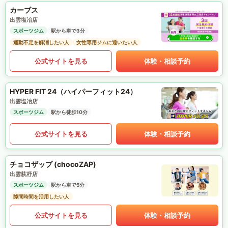
カーブス
出雲塩冶店
スポーツジム
駅から車で3分
運動不足を解消したい人
女性専用ジムに通いたい人
公式サイトを見る
体験・相談予約
HYPER FIT 24（ハイパーフィット24）
出雲塩冶店
スポーツジム
駅から徒歩10分
公式サイトを見る
体験・相談予約
チョコザップ (chocoZAP)
出雲荻杼店
スポーツジム
駅から車で5分
隙間時間を活用したい人
公式サイトを見る
体験・相談予約