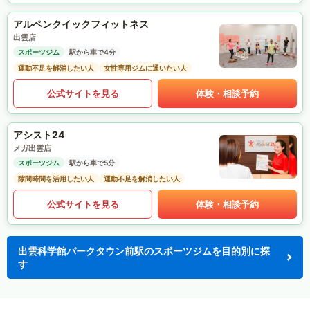
アルペンクイックフィットネス
出雲店
スポーツジム
駅から車で4分
運動不足を解消したい人
女性専用ジムに通いたい人
公式サイトを見る
体験・相談予約
アシスト24
メガ出雲店
スポーツジム
駅から車で5分
隙間時間を活用したい人
運動不足を解消したい人
公式サイトを見る
体験・相談予約
出雲科学館パークタウン前駅のスポーツジムを目的別に探
す