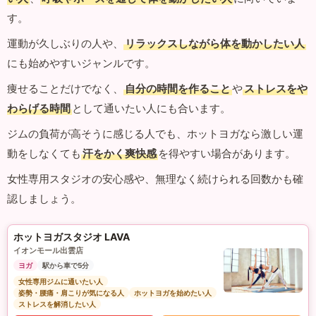
す。
運動が久しぶりの人や、
リラックスしながら体を動かしたい人
にも始めやすいジャンルです。
痩せることだけでなく、
自分の時間を作ること
や
ストレスをや
わらげる時間
として通いたい人にも合います。
ジムの負荷が高そうに感じる人でも、ホットヨガなら激しい運
動をしなくても
汗をかく爽快感
を得やすい場合があります。
女性専用スタジオの安心感や、無理なく続けられる回数かも確
認しましょう。
ホットヨガスタジオ LAVA
イオンモール出雲店
ヨガ
駅から車で5分
女性専用ジムに通いたい人
姿勢・腰痛・肩こりが気になる人
ホットヨガを始めたい人
ストレスを解消したい人