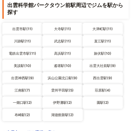
出雲科学館パークタウン前駅周辺でジムを駅から
探す
出雲市駅(11)
大寺駅(11)
大津町駅(11)
川跡駅(11)
武志駅(11)
直江駅(11)
電鉄出雲市駅(11)
高浜駅(11)
旅伏駅(10)
美談駅(10)
遙堪駅(10)
出雲大社前駅(9)
出雲神西駅(9)
浜山公園北口駅(9)
西出雲駅(9)
江南駅(7)
雲州平田駅(5)
荘原駅(4)
一畑口駅(2)
伊野灘駅(2)
園駅(2)
布崎駅(2)
湖遊館新駅(2)