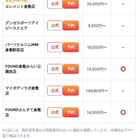
キャンペーン中
-
公式
予約
20,000円〜
エレメント倉敷店
グンゼスポーツアイ
-
公式
予約
9,350円〜
ビースクエア
パーソナルジムNIM
-
公式
予約
16,000円〜
倉敷駅前店
FOUND倉敷みらい公
○
公式
予約
14,000円〜
園前店
マイボディラボ倉敷
-
公式
予約
149,600円〜
店
FOUNDさんすて倉敷
○
公式
予約
14,000円〜
店
※上記には、施設運営者から情報提供のあった施設を掲載しています。全施設は下の一
覧で確認できます。