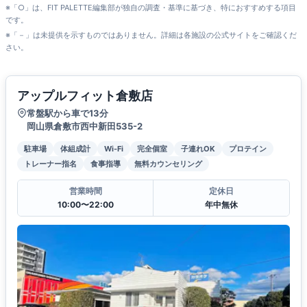
※「○」は、FIT PALETTE編集部が独自の調査・基準に基づき、特におすすめする項目
です。
※「－」は未提供を示すものではありません。詳細は各施設の公式サイトをご確認くだ
さい。
アップルフィット倉敷店
常盤駅から車で13分
岡山県倉敷市西中新田535-2
駐車場
体組成計
Wi-Fi
完全個室
子連れOK
プロテイン
トレーナー指名
食事指導
無料カウンセリング
営業時間
定休日
10:00〜22:00
年中無休