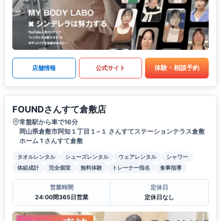
体験・相談予約
店舗情報
公式サイト
FOUNDさんすて倉敷店
常盤駅から車で16分
岡山県倉敷市阿知１丁目１−１ さんすてステーションテラス倉敷
ホーム 1 さんすて倉敷
タオルレンタル
シューズレンタル
ウェアレンタル
シャワー
体組成計
完全個室
無料体験
トレーナー指名
食事指導
営業時間
定休日
24:00間365日営業
定休日なし