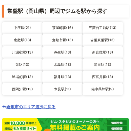
常盤駅（岡山県）周辺でジムを駅から探す
中庄駅(21)
茶屋町駅(16)
三菱自工前駅(13)
倉敷駅(13)
倉敷市駅(13)
吉備真備駅(13)
川辺宿駅(13)
弥生駅(13)
新倉敷駅(13)
栄駅(13)
水島駅(13)
浦田駅(13)
球場前駅(13)
福井駅(13)
西富井駅(13)
西阿知駅(13)
木見駅(11)
備中呉妹駅(9)
倉敷市のエリア選択に戻る