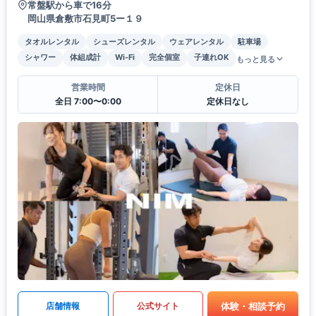
常盤駅から車で16分
岡山県倉敷市石見町5ー１９
タオルレンタル
シューズレンタル
ウェアレンタル
駐車場
シャワー
体組成計
Wi-Fi
完全個室
子連れOK
もっと見る
営業時間
定休日
全日 7:00〜0:00
定休日なし
体験・相談予約
店舗情報
公式サイト