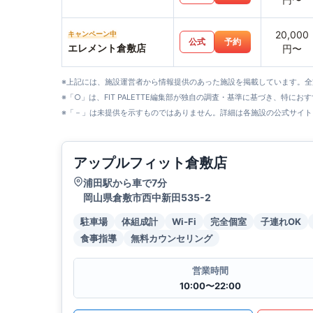
20,000
キャンペーン中
公式
予約
エレメント倉敷店
円〜
※上記には、施設運営者から情報提供のあった施設を掲載しています。
※「○」は、FIT PALETTE編集部が独自の調査・基準に基づき、特にお
※「－」は未提供を示すものではありません。詳細は各施設の公式サイト
アップルフィット倉敷店
浦田駅から車で7分
岡山県倉敷市西中新田535-2
駐車場
体組成計
Wi-Fi
完全個室
子連れOK
食事指導
無料カウンセリング
営業時間
10:00〜22:00