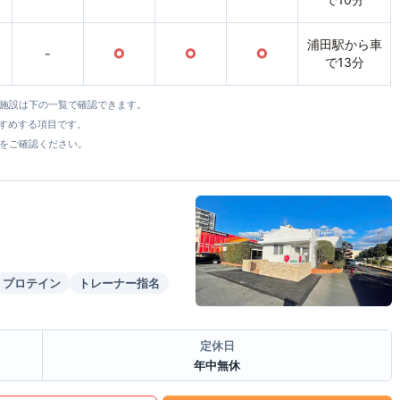
浦田駅から車
-
○
○
○
で13分
全施設は下の一覧で確認できます。
すすめする項目です。
をご確認ください。
プロテイン
トレーナー指名
定休日
年中無休