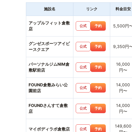
施設名
リンク
料金目安
アップルフィット倉敷
5,500円
公式
予約
店
グンゼスポーツアイビ
9,350円
公式
予約
ースクエア
パーソナルジムNIM倉
16,000
公式
予約
敷駅前店
円〜
FOUND倉敷みらい公
14,000
公式
予約
園前店
円〜
FOUNDさんすて倉敷
14,000
公式
予約
店
円〜
149,600
マイボディラボ倉敷店
公式
予約
円〜