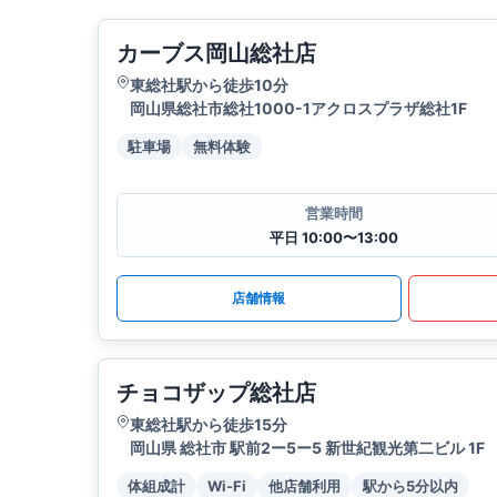
カーブス岡山総社店
東総社駅から徒歩10分
岡山県総社市総社1000-1アクロスプラザ総社1F
駐車場
無料体験
営業時間
平日 10:00〜13:00
店舗情報
チョコザップ総社店
東総社駅から徒歩15分
岡山県 総社市 駅前2ー5ー5 新世紀観光第二ビル 1F
体組成計
Wi-Fi
他店舗利用
駅から5分以内