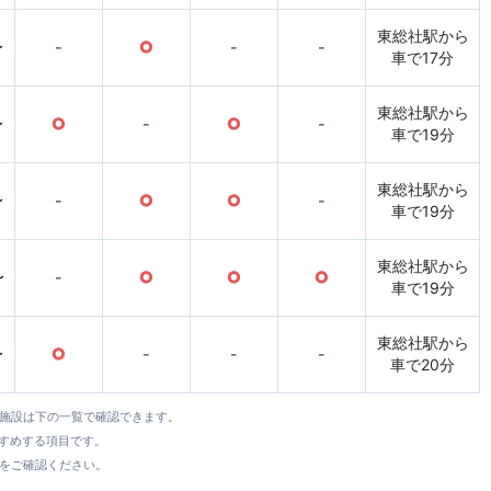
東総社駅から
〜
-
○
-
-
車で17分
東総社駅から
〜
○
-
○
-
車で19分
東総社駅から
〜
-
○
○
-
車で19分
東総社駅から
〜
-
○
○
○
車で19分
東総社駅から
〜
○
-
-
-
車で20分
全施設は下の一覧で確認できます。
すすめする項目です。
をご確認ください。