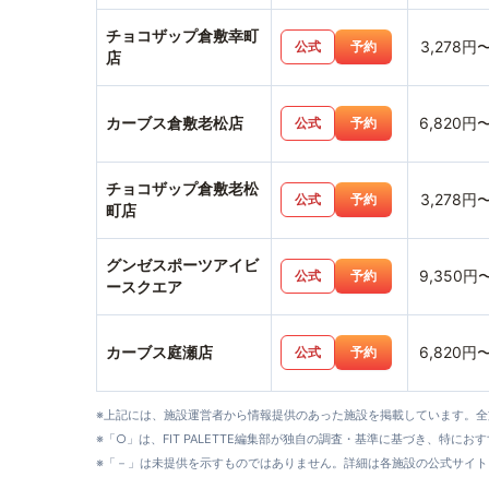
チョコザップ倉敷幸町
3,278円
公式
予約
店
カーブス倉敷老松店
6,820円
公式
予約
チョコザップ倉敷老松
3,278円
公式
予約
町店
グンゼスポーツアイビ
9,350円
公式
予約
ースクエア
カーブス庭瀬店
6,820円
公式
予約
※上記には、施設運営者から情報提供のあった施設を掲載しています。
※「○」は、FIT PALETTE編集部が独自の調査・基準に基づき、特にお
※「－」は未提供を示すものではありません。詳細は各施設の公式サイト