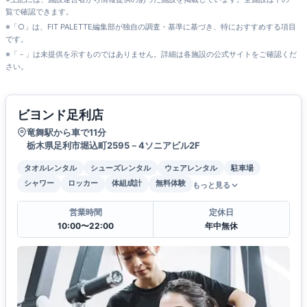
覧で確認できます。
※「○」は、FIT PALETTE編集部が独自の調査・基準に基づき、特におすすめする項目
です。
※「－」は未提供を示すものではありません。詳細は各施設の公式サイトをご確認くだ
さい。
ビヨンド足利店
竜舞駅から車で11分
栃木県足利市堀込町2595－4ソニアビル2F
タオルレンタル
シューズレンタル
ウェアレンタル
駐車場
シャワー
ロッカー
体組成計
無料体験
もっと見る
営業時間
定休日
10:00〜22:00
年中無休