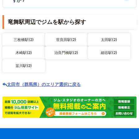
すか？
竜舞駅周辺でジムを駅から探す
三枚橋駅(2)
世良田駅(2)
太田駅(2)
木崎駅(2)
治良門橋駅(2)
細谷駅(2)
韮川駅(2)
太田市（群馬県）のエリア選択に戻る