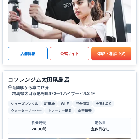
体験・相談予約
店舗情報
公式サイト
コソレンジム太田尾島店
竜舞駅から車で17分
群馬県太田市尾島町472ー1 ハイブービル2 1F
シューズレンタル
駐車場
Wi-Fi
完全個室
子連れOK
ウォーターサーバー
トレーナー指名
食事指導
営業時間
定休日
24:00間
定休日なし