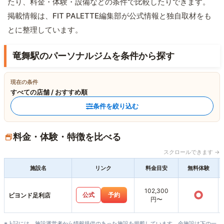
たり、料金・体験・設備などの条件で比較したりできます。
掲載情報は、FIT PALETTE編集部が公式情報と独自取材をも
とに整理しています。
竜舞駅のパーソナルジムを条件から探す
現在の条件
すべての店舗 / おすすめ順
条件を絞り込む
料金・体験・特徴を比べる
スクロールできます →
施設名
リンク
料金目安
無料体験
102,300
○
公式
予約
ビヨンド足利店
円〜
※上記には、施設運営者から情報提供のあった施設を掲載しています。全施設は下の一