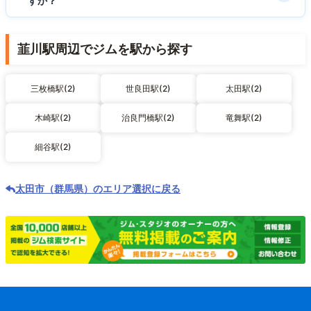
すか？
韮川駅周辺でジムを駅から探す
三枚橋駅(2)
世良田駅(2)
太田駅(2)
木崎駅(2)
治良門橋駅(2)
竜舞駅(2)
細谷駅(2)
太田市（群馬県）のエリア選択に戻る