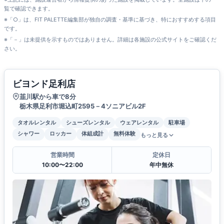
覧で確認できます。
※「○」は、FIT PALETTE編集部が独自の調査・基準に基づき、特におすすめする項目
です。
※「－」は未提供を示すものではありません。詳細は各施設の公式サイトをご確認くだ
さい。
ビヨンド足利店
韮川駅から車で8分
栃木県足利市堀込町2595－4ソニアビル2F
タオルレンタル
シューズレンタル
ウェアレンタル
駐車場
シャワー
ロッカー
体組成計
無料体験
もっと見る
営業時間
定休日
10:00〜22:00
年中無休