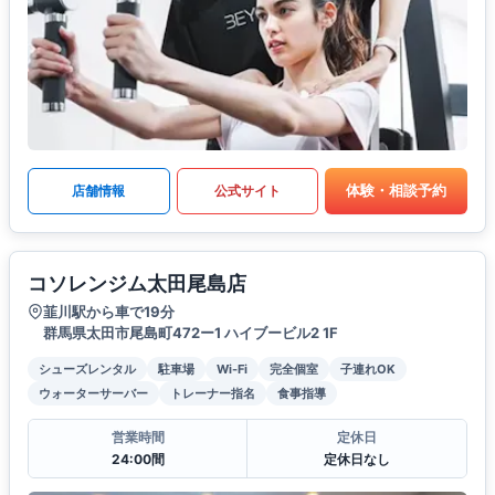
体験・相談予約
店舗情報
公式サイト
コソレンジム太田尾島店
韮川駅から車で19分
群馬県太田市尾島町472ー1 ハイブービル2 1F
シューズレンタル
駐車場
Wi-Fi
完全個室
子連れOK
ウォーターサーバー
トレーナー指名
食事指導
営業時間
定休日
24:00間
定休日なし