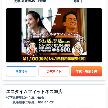
火曜~金曜 9:45〜21:30
月曜日
体験・相談予約
店舗情報
公式サイト
エニタイムフィットネス旭店
下総豊里駅から車で19分
千葉県旭市二字鎌田106-1 1-2F