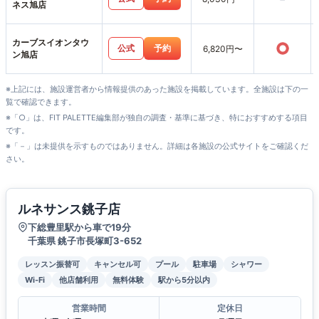
ネス旭店
カーブスイオンタウ
○
公式
予約
6,820円〜
ン旭店
※上記には、施設運営者から情報提供のあった施設を掲載しています。全施設は下の一
覧で確認できます。
※「○」は、FIT PALETTE編集部が独自の調査・基準に基づき、特におすすめする項目
です。
※「－」は未提供を示すものではありません。詳細は各施設の公式サイトをご確認くだ
さい。
ルネサンス銚子店
下総豊里駅から車で19分
千葉県 銚子市長塚町3-652
レッスン振替可
キャンセル可
プール
駐車場
シャワー
Wi-Fi
他店舗利用
無料体験
駅から5分以内
営業時間
定休日