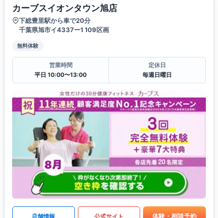
カーブスイオンタウン旭店
下総豊里駅から車で20分
千葉県旭市イ4337ー1 109区画
無料体験
営業時間
定休日
平日 10:00〜13:00
毎週日曜日
体験・相談予約
店舗情報
公式サイト