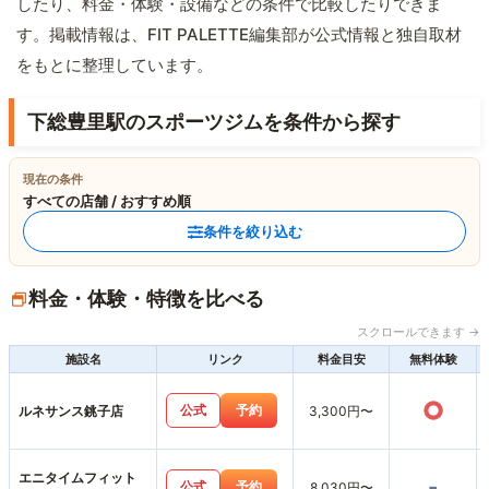
したり、料金・体験・設備などの条件で比較したりできま
す。掲載情報は、FIT PALETTE編集部が公式情報と独自取材
をもとに整理しています。
下総豊里駅のスポーツジムを条件から探す
現在の条件
すべての店舗 / おすすめ順
条件を絞り込む
料金・体験・特徴を比べる
スクロールできます →
施設名
リンク
料金目安
無料体験
○
公式
予約
ルネサンス銚子店
3,300円〜
エニタイムフィット
-
公式
予約
8,030円〜