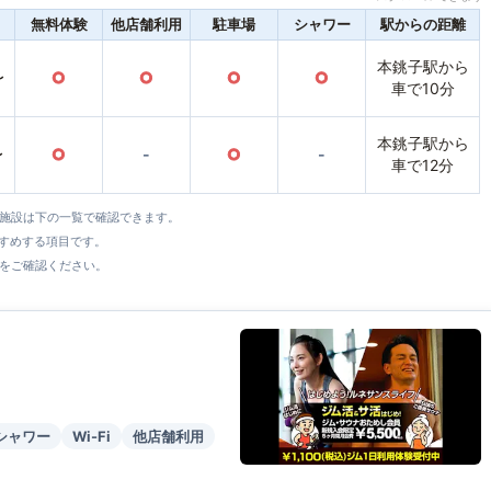
無料体験
他店舗利用
駐車場
シャワー
駅からの距離
本銚子駅から
〜
○
○
○
○
車で10分
本銚子駅から
〜
○
-
○
-
車で12分
全施設は下の一覧で確認できます。
すすめする項目です。
をご確認ください。
シャワー
Wi-Fi
他店舗利用