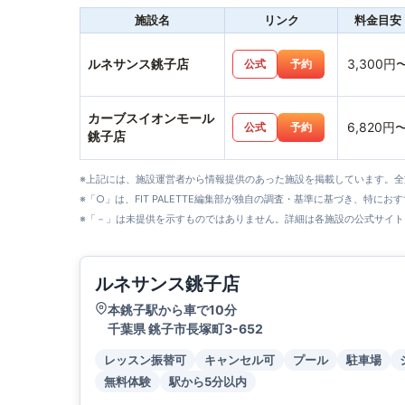
施設名
リンク
料金目安
ルネサンス銚子店
3,300円
公式
予約
カーブスイオンモール
6,820円
公式
予約
銚子店
※上記には、施設運営者から情報提供のあった施設を掲載しています。
※「○」は、FIT PALETTE編集部が独自の調査・基準に基づき、特にお
※「－」は未提供を示すものではありません。詳細は各施設の公式サイト
ルネサンス銚子店
本銚子駅から車で10分
千葉県 銚子市長塚町3-652
レッスン振替可
キャンセル可
プール
駐車場
無料体験
駅から5分以内