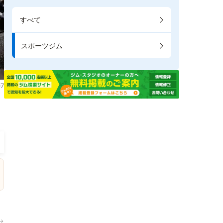
すべて
スポーツジム
7
。
→