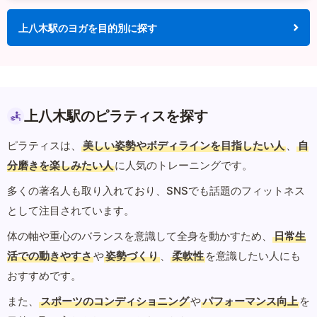
上八木駅のヨガを目的別に探す
上八木駅のピラティスを探す
ピラティスは、
美しい姿勢やボディラインを目指したい人
、
自
分磨きを楽しみたい人
に人気のトレーニングです。
多くの著名人も取り入れており、SNSでも話題のフィットネス
として注目されています。
体の軸や重心のバランスを意識して全身を動かすため、
日常生
活での動きやすさ
や
姿勢づくり
、
柔軟性
を意識したい人にも
おすすめです。
また、
スポーツのコンディショニング
や
パフォーマンス向上
を