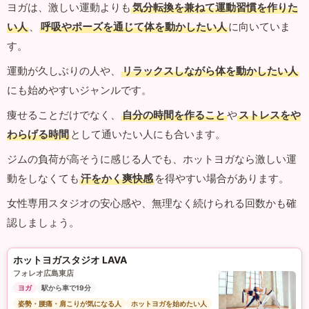
ヨガは、激しい運動よりも
気分転換を兼ねて運動習慣を作りた
い人
、
呼吸やポーズを通じて体を動かしたい人
に向いていま
す。
運動が久しぶりの人や、
リラックスしながら体を動かしたい人
にも始めやすいジャンルです。
痩せることだけでなく、
自分の時間を作ること
や
ストレスをや
わらげる時間
として通いたい人にも合います。
ジムの負荷が高そうに感じる人でも、ホットヨガなら激しい運
動をしなくても
汗をかく爽快感
を得やすい場合があります。
女性専用スタジオの安心感や、無理なく続けられる回数かも確
認しましょう。
ホットヨガスタジオ LAVA
フォレオ広島東店
ヨガ
駅から車で19分
姿勢・腰痛・肩こりが気になる人
ホットヨガを始めたい人