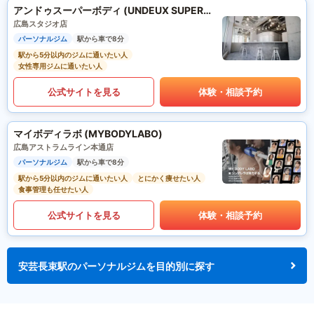
アンドゥスーパーボディ (UNDEUX SUPERBODY)
広島スタジオ店
パーソナルジム
駅から車で8分
駅から5分以内のジムに通いたい人
女性専用ジムに通いたい人
公式サイトを見る
体験・相談予約
マイボディラボ (MYBODYLABO)
広島アストラムライン本通店
パーソナルジム
駅から車で8分
駅から5分以内のジムに通いたい人
とにかく痩せたい人
食事管理も任せたい人
公式サイトを見る
体験・相談予約
安芸長束駅のパーソナルジムを目的別に探す