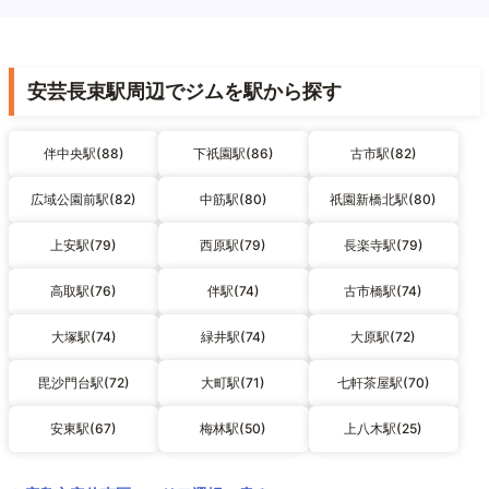
安芸長束駅周辺でジムを駅から探す
伴中央駅(88)
下祇園駅(86)
古市駅(82)
広域公園前駅(82)
中筋駅(80)
祇園新橋北駅(80)
上安駅(79)
西原駅(79)
長楽寺駅(79)
高取駅(76)
伴駅(74)
古市橋駅(74)
大塚駅(74)
緑井駅(74)
大原駅(72)
毘沙門台駅(72)
大町駅(71)
七軒茶屋駅(70)
安東駅(67)
梅林駅(50)
上八木駅(25)