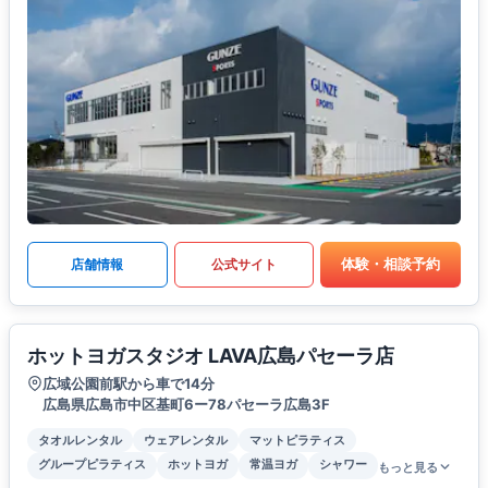
体験・相談予約
店舗情報
公式サイト
ホットヨガスタジオ LAVA広島パセーラ店
広域公園前駅から車で14分
広島県広島市中区基町6ー78パセーラ広島3F
タオルレンタル
ウェアレンタル
マットピラティス
グループピラティス
ホットヨガ
常温ヨガ
シャワー
もっと見る