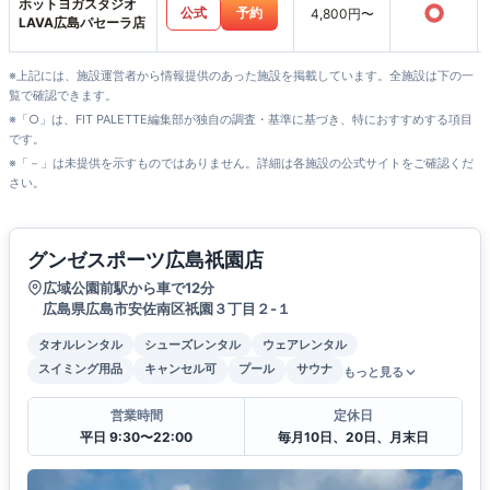
ホットヨガスタジオ
○
公式
予約
4,800円〜
LAVA広島パセーラ店
※上記には、施設運営者から情報提供のあった施設を掲載しています。全施設は下の一
覧で確認できます。
※「○」は、FIT PALETTE編集部が独自の調査・基準に基づき、特におすすめする項目
です。
※「－」は未提供を示すものではありません。詳細は各施設の公式サイトをご確認くだ
さい。
グンゼスポーツ広島祇園店
広域公園前駅から車で12分
広島県広島市安佐南区祇園３丁目２-１
タオルレンタル
シューズレンタル
ウェアレンタル
スイミング用品
キャンセル可
プール
サウナ
もっと見る
営業時間
定休日
平日 9:30〜22:00
毎月10日、20日、月末日