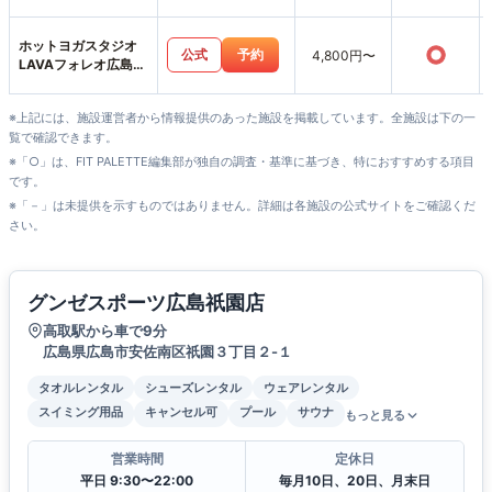
ホットヨガスタジオ
○
公式
予約
4,800円〜
LAVAフォレオ広島東
店
※上記には、施設運営者から情報提供のあった施設を掲載しています。全施設は下の一
覧で確認できます。
※「○」は、FIT PALETTE編集部が独自の調査・基準に基づき、特におすすめする項目
です。
※「－」は未提供を示すものではありません。詳細は各施設の公式サイトをご確認くだ
さい。
グンゼスポーツ広島祇園店
高取駅から車で9分
広島県広島市安佐南区祇園３丁目２-１
タオルレンタル
シューズレンタル
ウェアレンタル
スイミング用品
キャンセル可
プール
サウナ
もっと見る
営業時間
定休日
平日 9:30〜22:00
毎月10日、20日、月末日