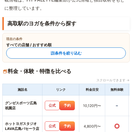
に整理しています。
高取駅のヨガを条件から探す
現在の条件
すべての店舗 / おすすめ順
条件を絞り込む
料金・体験・特徴を比べる
スクロールできます →
施設名
リンク
料金目安
無料体験
グンゼスポーツ広島
-
公式
予約
10,120円〜
祇園店
ホットヨガスタジオ
○
公式
予約
4,800円〜
LAVA広島パセーラ店