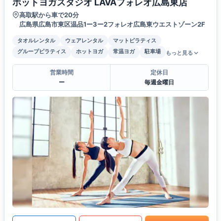
ホットヨガスタジオ LAVAフォレオ広島東店
高取駅から車で20分
広島県広島市東区温品1ー3ー2フォレオ広島東ウエストゾーン2F
タオルレンタル
ウェアレンタル
マットピラティス
グループピラティス
ホットヨガ
常温ヨガ
駐車場
もっと見る
営業時間
定休日
ー
毎週金曜日