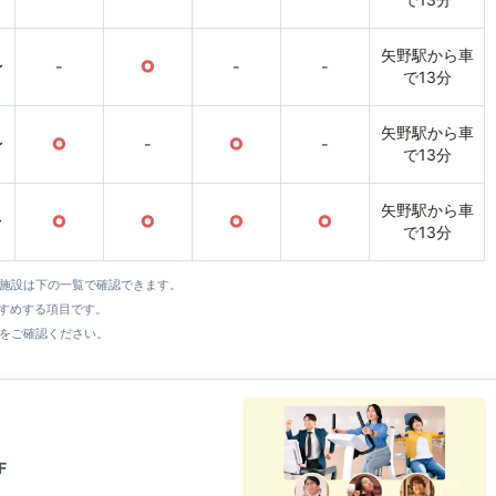
矢野駅から車
〜
-
○
-
-
で13分
矢野駅から車
〜
○
-
○
-
で13分
矢野駅から車
〜
○
○
○
○
で13分
全施設は下の一覧で確認できます。
すすめする項目です。
をご確認ください。
F