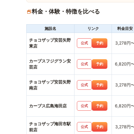
料金・体験・特徴を比べる
施設名
リンク
料金目安
チョコザップ安芸矢野
3,278円
公式
予約
東店
カーブスフジグラン安
6,820円
公式
予約
芸店
チョコザップ安芸矢野
3,278円
公式
予約
南店
カーブス広島海田店
6,820円
公式
予約
チョコザップ海田市駅
3,278円
公式
予約
前店