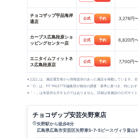
チョコザップ宇品海岸
3,278円
公式
予約
通店
カーブス広島段原ショ
6,820円
公式
予約
ッピングセンター店
エニタイムフィットネ
7,700円
公式
予約
ス広島段原店
※上記には、施設運営者から情報提供のあった施設を掲載しています。
※「○」は、FIT PALETTE編集部が独自の調査・基準に基づき、特にお
※「－」は未提供を示すものではありません。詳細は各施設の公式サイト
チョコザップ安芸矢野東店
矢野駅から徒歩8分
広島県広島市安芸区矢野東5-7-5ピースヴィラ畠山1