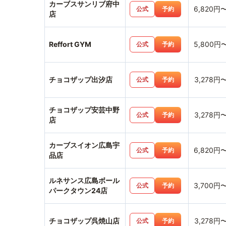
カーブスサンリブ府中
6,820円
公式
予約
店
Reffort GYM
5,800円
公式
予約
チョコザップ出汐店
3,278円
公式
予約
チョコザップ安芸中野
3,278円
公式
予約
店
カーブスイオン広島宇
6,820円
公式
予約
品店
ルネサンス広島ボール
3,700円
公式
予約
パークタウン24店
チョコザップ呉焼山店
3,278円
公式
予約