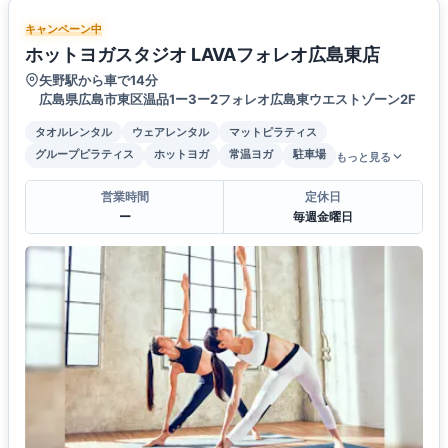
キャンペーン中
ホットヨガスタジオ LAVAフォレオ広島東店
矢野駅から車で14分
広島県広島市東区温品1ー3ー2フォレオ広島東ウエストゾーン2F
タオルレンタル
ウェアレンタル
マットピラティス
グループピラティス
ホットヨガ
常温ヨガ
駐車場
もっと見る
営業時間
定休日
ー
毎週金曜日