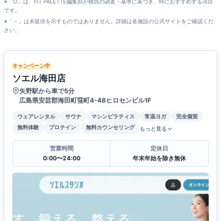
※「○」は、FIT PALETTE編集部が独自の調査・基準に基づき、特におすすめする項目
です。
※「－」は未提供を示すものではありません。詳細は各施設の公式サイトをご確認くだ
さい。
キャンペーン中
ソエル海田店
矢野駅から車で5分
広島県安芸郡海田町窪町4-48ヒロセンビル1F
ウェアレンタル
サウナ
マシンピラティス
常温ヨガ
完全個室
無料体験
プロテイン
無料カウンセリング
もっと見る
営業時間
定休日
0:00〜24:00
年末年始を除き無休