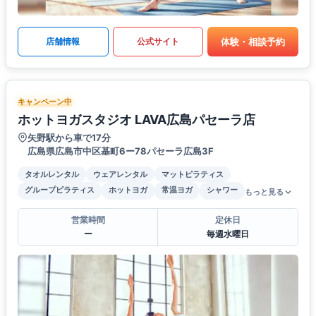
体験・相談予約
店舗情報
公式サイト
キャンペーン中
ホットヨガスタジオ LAVA広島パセーラ店
矢野駅から車で17分
広島県広島市中区基町6ー78パセーラ広島3F
タオルレンタル
ウェアレンタル
マットピラティス
グループピラティス
ホットヨガ
常温ヨガ
シャワー
もっと見る
営業時間
定休日
ー
毎週水曜日