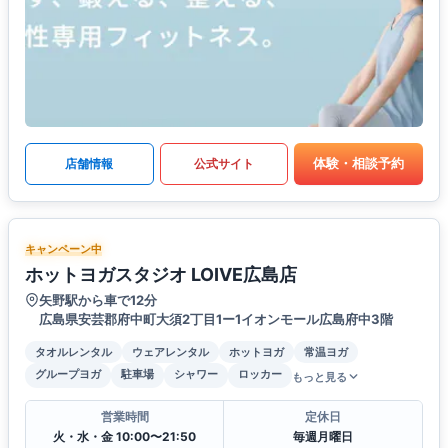
体験・相談予約
店舗情報
公式サイト
キャンペーン中
ホットヨガスタジオ LOIVE広島店
矢野駅から車で12分
広島県安芸郡府中町大須2丁目1ー1イオンモール広島府中3階
タオルレンタル
ウェアレンタル
ホットヨガ
常温ヨガ
グループヨガ
駐車場
シャワー
ロッカー
もっと見る
営業時間
定休日
火・水・金 10:00〜21:50
毎週月曜日