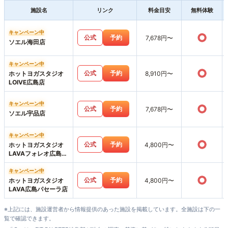
施設名
リンク
料金目安
無料体験
キャンペーン中
○
公式
予約
7,678円〜
ソエル海田店
キャンペーン中
○
公式
予約
ホットヨガスタジオ
8,910円〜
LOIVE広島店
キャンペーン中
○
公式
予約
7,678円〜
ソエル宇品店
キャンペーン中
○
公式
予約
ホットヨガスタジオ
4,800円〜
LAVAフォレオ広島東
店
キャンペーン中
○
公式
予約
ホットヨガスタジオ
4,800円〜
LAVA広島パセーラ店
※上記には、施設運営者から情報提供のあった施設を掲載しています。全施設は下の一
覧で確認できます。