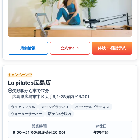
体験・相談予約
店舗情報
公式サイト
キャンペーン中
La pilates広島店
矢野駅から車で17分
広島県広島市中区大手町1-28河内ビル201
ウェアレンタル
マシンピラティス
パーソナルピラティス
ウォーターサーバー
駅から5分以内
営業時間
定休日
9:00〜21:00(最終受付20:00)
年末年始