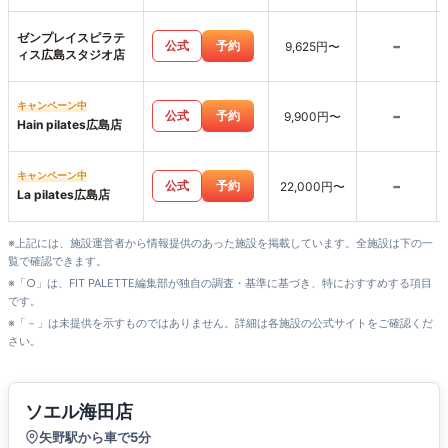
ゼンプレイスピラテ
-
公式
予約
9,625円〜
ィス広島スタジオ店
キャンペーン中
-
公式
予約
9,900円〜
Hain pilates広島店
キャンペーン中
-
公式
予約
22,000円〜
La pilates広島店
※上記には、施設運営者から情報提供のあった施設を掲載しています。全施設は下の一
覧で確認できます。
※「○」は、FIT PALETTE編集部が独自の調査・基準に基づき、特におすすめする項目
です。
※「－」は未提供を示すものではありません。詳細は各施設の公式サイトをご確認くだ
さい。
ソエル海田店
矢野駅から車で5分