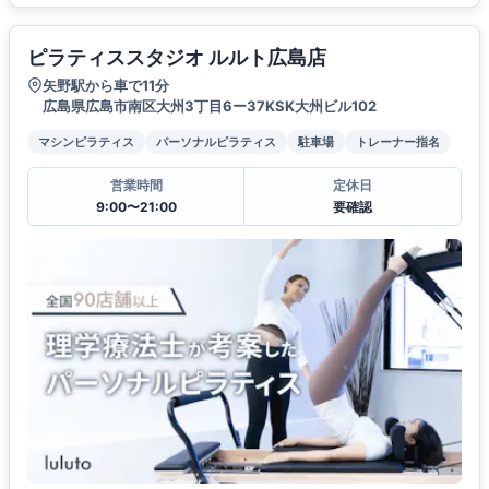
ピラティススタジオ ルルト広島店
矢野駅から車で11分
広島県広島市南区大州3丁目6ー37KSK大州ビル102
マシンピラティス
パーソナルピラティス
駐車場
トレーナー指名
営業時間
定休日
9:00〜21:00
要確認