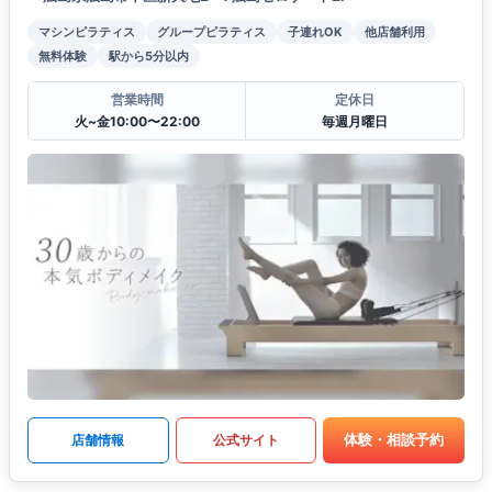
マシンピラティス
グループピラティス
子連れOK
他店舗利用
無料体験
駅から5分以内
営業時間
定休日
火~金10:00〜22:00
毎週月曜日
体験・相談予約
店舗情報
公式サイト