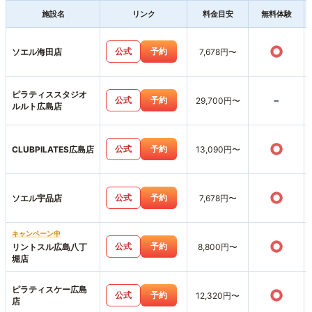
施設名
リンク
料金目安
無料体験
○
公式
予約
ソエル海田店
7,678円〜
ピラティススタジオ
-
公式
予約
29,700円〜
ルルト広島店
○
公式
予約
CLUBPILATES広島店
13,090円〜
○
公式
予約
ソエル宇品店
7,678円〜
キャンペーン中
○
公式
予約
リントスル広島八丁
8,800円〜
堀店
ピラティスケー広島
○
公式
予約
12,320円〜
店