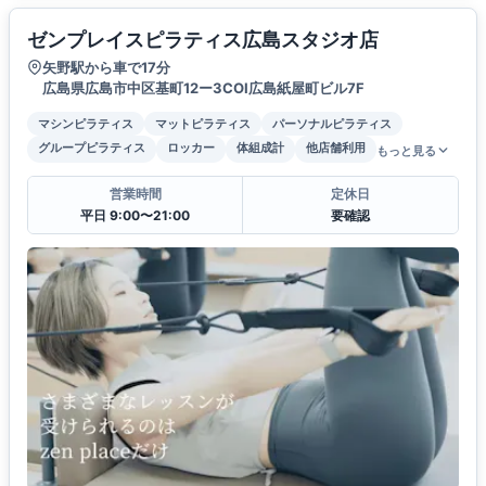
ゼンプレイスピラティス広島スタジオ店
矢野駅から車で17分
広島県広島市中区基町12ー3COI広島紙屋町ビル7F
マシンピラティス
マットピラティス
パーソナルピラティス
グループピラティス
ロッカー
体組成計
他店舗利用
もっと見る
営業時間
定休日
平日 9:00〜21:00
要確認