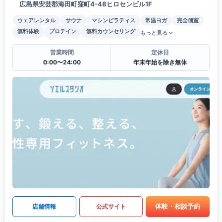
広島県安芸郡海田町窪町4-48ヒロセンビル1F
ウェアレンタル
サウナ
マシンピラティス
常温ヨガ
完全個室
無料体験
プロテイン
無料カウンセリング
もっと見る
営業時間
定休日
0:00〜24:00
年末年始を除き無休
体験・相談予約
店舗情報
公式サイト