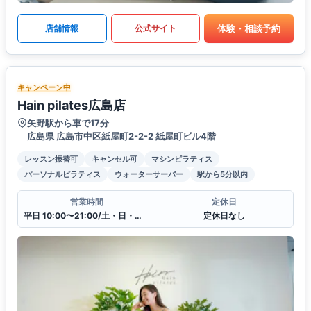
体験・相談予約
店舗情報
公式サイト
キャンペーン中
Hain pilates広島店
矢野駅から車で17分
広島県 広島市中区紙屋町2-2-2 紙屋町ビル4階
レッスン振替可
キャンセル可
マシンピラティス
パーソナルピラティス
ウォーターサーバー
駅から5分以内
営業時間
定休日
平日 10:00〜21:00/土・日・祝10:00〜19:00
定休日なし