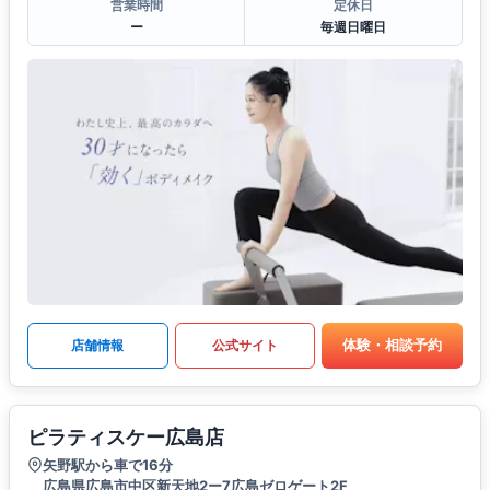
営業時間
定休日
ー
毎週日曜日
体験・相談予約
店舗情報
公式サイト
ピラティスケー広島店
矢野駅から車で16分
広島県広島市中区新天地2ー7広島ゼロゲート2F