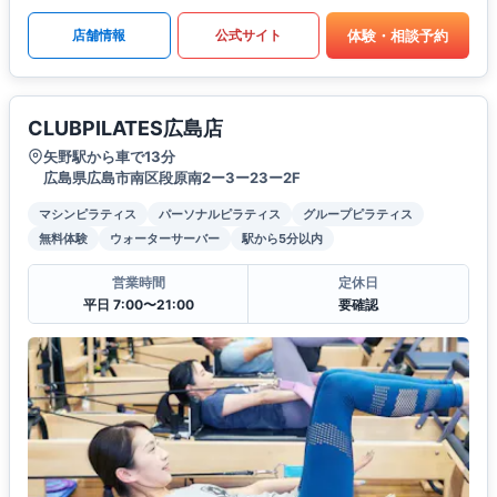
体験・相談予約
店舗情報
公式サイト
CLUBPILATES広島店
矢野駅から車で13分
広島県広島市南区段原南2ー3ー23ー2F
マシンピラティス
パーソナルピラティス
グループピラティス
無料体験
ウォーターサーバー
駅から5分以内
営業時間
定休日
平日 7:00〜21:00
要確認