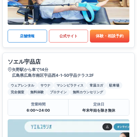
体験・相談予約
店舗情報
公式サイト
ソエル宇品店
矢野駅から車で14分
広島県広島市南区宇品西4-1-50宇品テラス2F
ウェアレンタル
サウナ
マシンピラティス
常温ヨガ
駐車場
完全個室
無料体験
プロテイン
無料カウンセリング
営業時間
定休日
6:00〜24:00
年末年始を除き無休