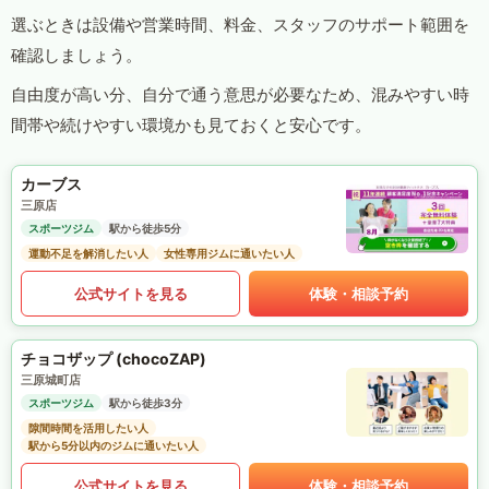
選ぶときは設備や営業時間、料金、スタッフのサポート範囲を
確認しましょう。
自由度が高い分、自分で通う意思が必要なため、混みやすい時
間帯や続けやすい環境かも見ておくと安心です。
カーブス
三原店
スポーツジム
駅から徒歩5分
運動不足を解消したい人
女性専用ジムに通いたい人
公式サイトを見る
体験・相談予約
チョコザップ (chocoZAP)
三原城町店
スポーツジム
駅から徒歩3分
隙間時間を活用したい人
駅から5分以内のジムに通いたい人
公式サイトを見る
体験・相談予約