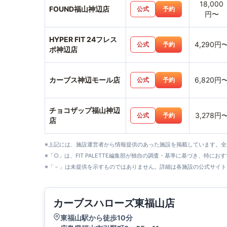
18,000
FOUND福山神辺店
公式
予約
円〜
HYPER FIT 24フレス
4,290円
公式
予約
ポ神辺店
カーブス神辺モール店
6,820円
公式
予約
チョコザップ福山神辺
3,278円
公式
予約
店
※上記には、施設運営者から情報提供のあった施設を掲載しています。
※「○」は、FIT PALETTE編集部が独自の調査・基準に基づき、特にお
※「－」は未提供を示すものではありません。詳細は各施設の公式サイト
カーブスハローズ東福山店
東福山駅から徒歩10分