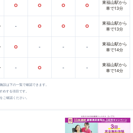
東福山駅から
○
○
○
○
車で13分
東福山駅から
〜
-
○
○
○
車で13分
東福山駅から
〜
○
-
-
-
車で14分
東福山駅から
〜
-
○
-
-
車で14分
全施設は下の一覧で確認できます。
すすめする項目です。
をご確認ください。