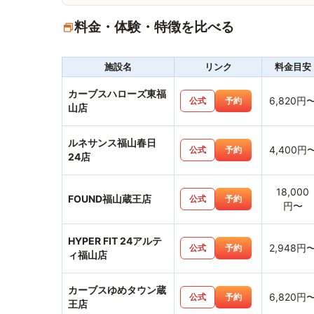
料金・体験・特徴を比べる
施設名
リンク
料金目安
カーブスハローズ東福
6,820円
公式
予約
山店
ルネサンス福山春日
4,400円
公式
予約
24店
18,000
FOUND福山蔵王店
公式
予約
円〜
HYPER FIT 24アルテ
2,948円
公式
予約
ィ福山店
カーブスゆめタウン蔵
6,820円
公式
予約
王店