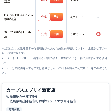
辺店
HYPER FIT 24フレス
-
公式
予約
4,290円〜
ポ神辺店
カーブス神辺モール
○
公式
予約
6,820円〜
店
※上記には、施設運営者から情報提供のあった施設を掲載しています。全施設は下の一
覧で確認できます。
※「○」は、FIT PALETTE編集部が独自の調査・基準に基づき、特におすすめする項目
です。
※「－」は未提供を示すものではありません。詳細は各施設の公式サイトをご確認くだ
さい。
カーブスエブリイ新市店
新市駅から車で5分
広島県福山市新市町戸手995ー1 エブリイ新市
無料体験