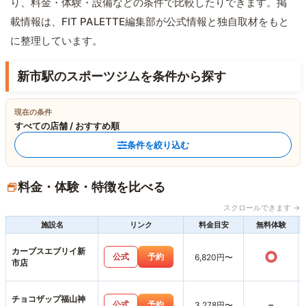
り、料金・体験・設備などの条件で比較したりできます。掲
載情報は、FIT PALETTE編集部が公式情報と独自取材をもと
に整理しています。
新市駅のスポーツジムを条件から探す
現在の条件
すべての店舗 / おすすめ順
条件を絞り込む
料金・体験・特徴を比べる
スクロールできます →
施設名
リンク
料金目安
無料体験
カーブスエブリイ新
○
公式
予約
6,820円〜
市店
チョコザップ福山神
-
公式
予約
3,278円〜