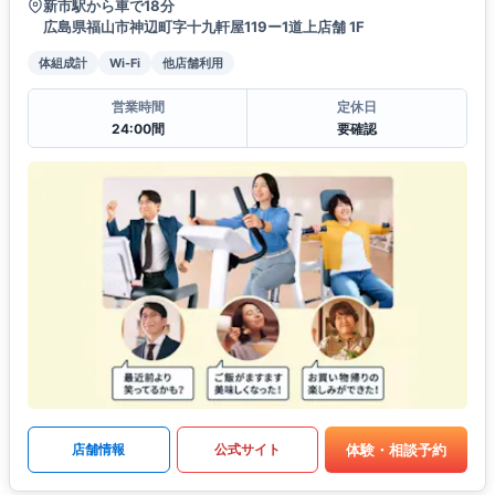
新市駅から車で18分
広島県福山市神辺町字十九軒屋119ー1道上店舗 1F
体組成計
Wi-Fi
他店舗利用
営業時間
定休日
24:00間
要確認
体験・相談予約
店舗情報
公式サイト