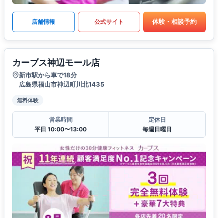
体験・相談予約
店舗情報
公式サイト
カーブス神辺モール店
新市駅から車で18分
広島県福山市神辺町川北1435
無料体験
営業時間
定休日
平日 10:00〜13:00
毎週日曜日