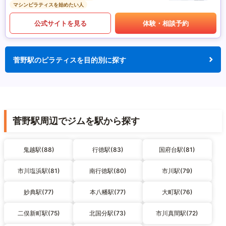
マシンピラティスを始めたい人
公式サイトを見る
体験・相談予約
菅野駅のピラティスを目的別に探す
菅野駅周辺でジムを駅から探す
鬼越駅(88)
行徳駅(83)
国府台駅(81)
市川塩浜駅(81)
南行徳駅(80)
市川駅(79)
妙典駅(77)
本八幡駅(77)
大町駅(76)
二俣新町駅(75)
北国分駅(73)
市川真間駅(72)