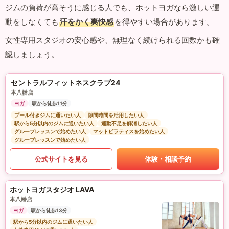
ジムの負荷が高そうに感じる人でも、ホットヨガなら激しい運
動をしなくても
汗をかく爽快感
を得やすい場合があります。
女性専用スタジオの安心感や、無理なく続けられる回数かも確
認しましょう。
セントラルフィットネスクラブ24
本八幡店
ヨガ
駅から徒歩11分
プール付きジムに通いたい人
隙間時間を活用したい人
駅から5分以内のジムに通いたい人
運動不足を解消したい人
グループレッスンで始めたい人
マットピラティスを始めたい人
グループレッスンで始めたい人
公式サイトを見る
体験・相談予約
ホットヨガスタジオ LAVA
本八幡店
ヨガ
駅から徒歩13分
駅から5分以内のジムに通いたい人