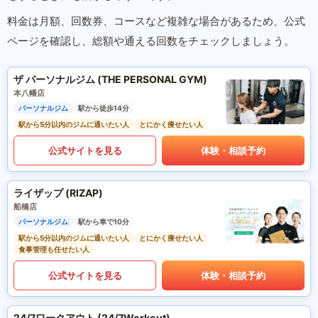
料金は月額、回数券、コースなど複雑な場合があるため、公式
ページを確認し、総額や通える回数をチェックしましょう。
ザ パーソナルジム (THE PERSONAL GYM)
本八幡店
パーソナルジム
駅から徒歩14分
駅から5分以内のジムに通いたい人
とにかく痩せたい人
公式サイトを見る
体験・相談予約
ライザップ (RIZAP)
船橋店
パーソナルジム
駅から車で10分
駅から5分以内のジムに通いたい人
とにかく痩せたい人
食事管理も任せたい人
公式サイトを見る
体験・相談予約
24/7ワークアウト (24/7Workout)