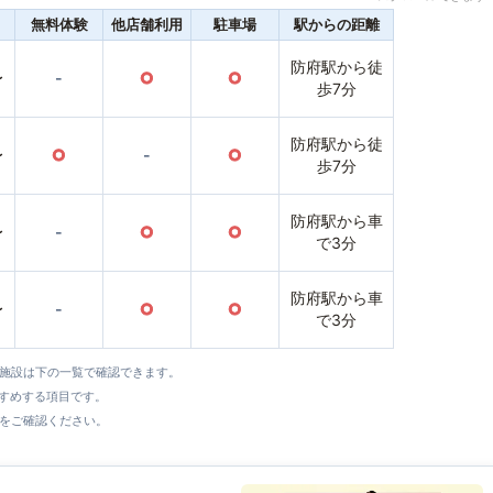
無料体験
他店舗利用
駐車場
駅からの距離
防府駅から徒
〜
-
○
○
歩7分
防府駅から徒
〜
○
-
○
歩7分
防府駅から車
〜
-
○
○
で3分
防府駅から車
〜
-
○
○
で3分
全施設は下の一覧で確認できます。
すすめする項目です。
をご確認ください。