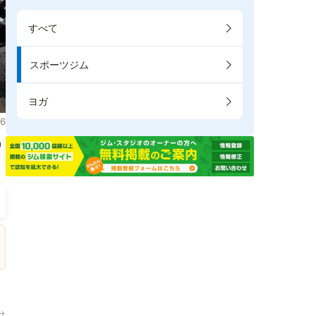
すべて
スポーツジム
ヨガ
6
掲
→