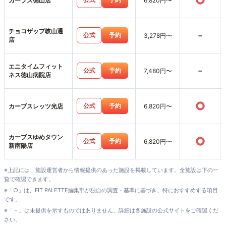
○
カーブス徳山店
6,820円〜
チョコザップ岐山通
-
公式
予約
3,278円〜
店
エニタイムフィット
-
公式
予約
7,480円〜
ネス徳山病院店
○
公式
予約
カーブスレッツ光店
6,820円〜
カーブスゆめタウン
○
公式
予約
6,820円〜
新南陽店
※上記には、施設運営者から情報提供のあった施設を掲載しています。全施設は下の一
覧で確認できます。
※「○」は、FIT PALETTE編集部が独自の調査・基準に基づき、特におすすめする項目
です。
※「－」は未提供を示すものではありません。詳細は各施設の公式サイトをご確認くだ
さい。