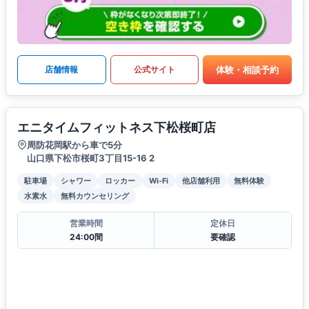
体験・相談予約
店舗情報
公式サイト
エニタイムフィットネス下松桜町店
周防花岡駅から車で5分
山口県下松市桜町3丁目15-16 2
駐車場
シャワー
ロッカー
Wi-Fi
他店舗利用
無料体験
水素水
無料カウンセリング
営業時間
定休日
24:00間
要確認