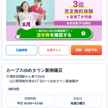
体験・相談予約
店舗情報
公式サイト
カーブスゆめタウン新南陽店
周防花岡駅から車で20分
山口県周南市清水2丁目2ー1 ゆめタウン新南陽2F
無料体験
営業時間
定休日
平日 10:00〜13:00
毎週日曜日