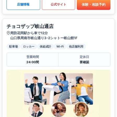
体験・相談予約
店舗情報
公式サイト
チョコザップ岐山通店
周防花岡駅から車で12分
山口県周南市岐山通り3-2シャトー岐山館1F
駐車場
ロッカー
体組成計
Wi-Fi
他店舗利用
営業時間
定休日
24:00間
要確認