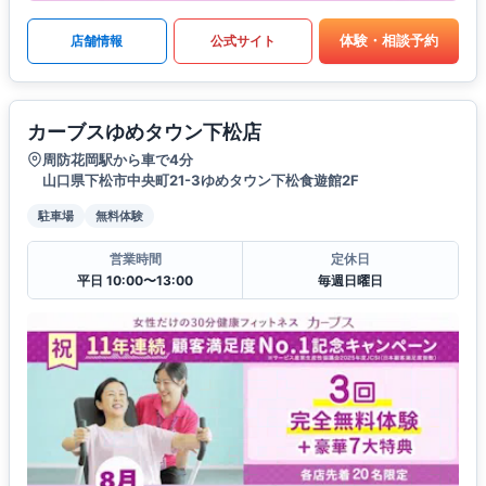
体験・相談予約
店舗情報
公式サイト
カーブスゆめタウン下松店
周防花岡駅から車で4分
山口県下松市中央町21-3ゆめタウン下松食遊館2F
駐車場
無料体験
営業時間
定休日
平日 10:00〜13:00
毎週日曜日