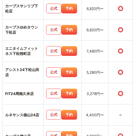
カーブスサンリブ下
○
公式
予約
6,820円〜
松店
カーブスゆめタウン
○
公式
予約
6,820円〜
下松店
エニタイムフィット
○
公式
予約
7,480円〜
ネス下松桜町店
アシスト24下松山田
○
公式
予約
5,280円〜
店
○
公式
予約
FiT24周南久米店
3,278円〜
-
公式
予約
ルネサンス徳山24店
4,400円〜
公式
予約