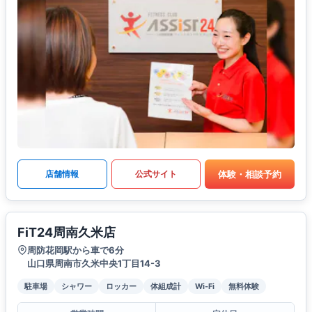
体験・相談予約
店舗情報
公式サイト
FiT24周南久米店
周防花岡駅から車で6分
山口県周南市久米中央1丁目14-3
駐車場
シャワー
ロッカー
体組成計
Wi-Fi
無料体験