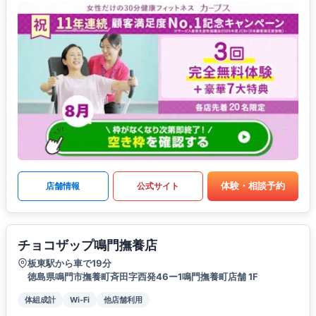
体験・相談予約
店舗情報
公式サイト
チョコザップ鳴門撫養店
板東駅から車で19分
徳島県鳴門市撫養町斉田字西発46ー1鳴門撫養町店舗 1F
体組成計
Wi-Fi
他店舗利用