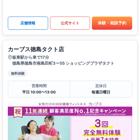
体験・相談予約
店舗情報
公式サイト
カーブス徳島タクト店
板東駅から車で17分
徳島県徳島市南島田町3ー55 ショッピングプラザタクト
無料体験
営業時間
定休日
平日 10:00〜13:00
毎週日曜日