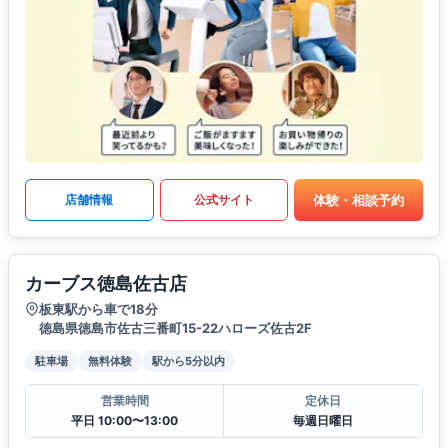
体験・相談予約
店舗情報
公式サイト
カーブス徳島佐古店
板東駅から車で18分
徳島県徳島市佐古三番町15-22ハローズ佐古2F
駐車場
無料体験
駅から5分以内
営業時間
定休日
平日 10:00〜13:00
毎週日曜日