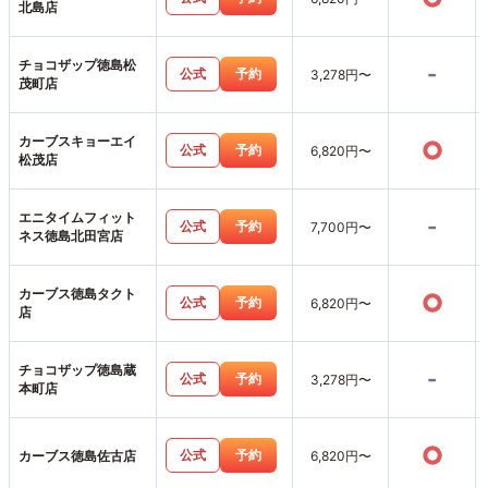
北島店
チョコザップ徳島松
-
公式
予約
3,278円〜
茂町店
カーブスキョーエイ
○
公式
予約
6,820円〜
松茂店
エニタイムフィット
-
公式
予約
7,700円〜
ネス徳島北田宮店
カーブス徳島タクト
○
公式
予約
6,820円〜
店
チョコザップ徳島蔵
-
公式
予約
3,278円〜
本町店
○
公式
予約
カーブス徳島佐古店
6,820円〜