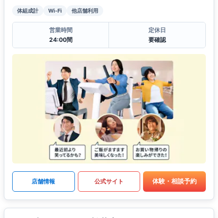
体組成計
Wi-Fi
他店舗利用
営業時間
定休日
24:00間
要確認
体験・相談予約
店舗情報
公式サイト