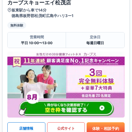
カーブスキョーエイ松茂店
板東駅から車で14分
徳島県板野郡松茂町広島中ハリ3ー1
無料体験
営業時間
定休日
平日 10:00〜13:00
毎週日曜日
体験・相談予約
店舗情報
公式サイト