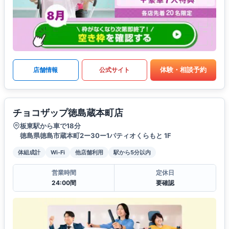
体験・相談予約
店舗情報
公式サイト
チョコザップ徳島蔵本町店
板東駅から車で18分
徳島県徳島市蔵本町2ー30ー1パティオくらもと 1F
体組成計
Wi-Fi
他店舗利用
駅から5分以内
営業時間
定休日
24:00間
要確認