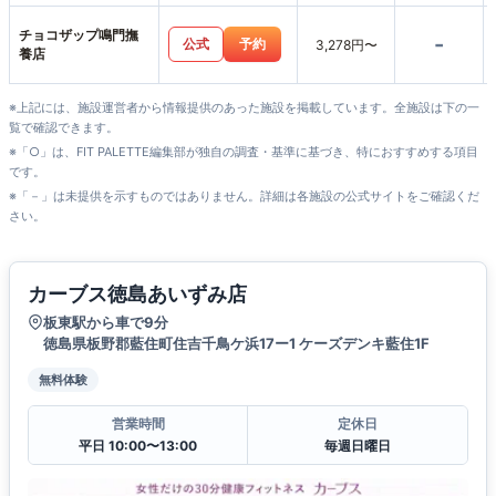
チョコザップ鳴門撫
-
公式
予約
3,278円〜
養店
※上記には、施設運営者から情報提供のあった施設を掲載しています。全施設は下の一
覧で確認できます。
※「○」は、FIT PALETTE編集部が独自の調査・基準に基づき、特におすすめする項目
です。
※「－」は未提供を示すものではありません。詳細は各施設の公式サイトをご確認くだ
さい。
カーブス徳島あいずみ店
板東駅から車で9分
徳島県板野郡藍住町住吉千鳥ケ浜17ー1 ケーズデンキ藍住1F
無料体験
営業時間
定休日
平日 10:00〜13:00
毎週日曜日