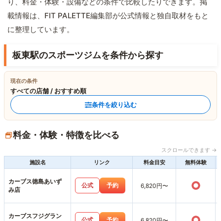
り、料金・体験・設備などの条件で比較したりできます。掲
載情報は、FIT PALETTE編集部が公式情報と独自取材をもと
に整理しています。
板東駅のスポーツジムを条件から探す
現在の条件
すべての店舗 / おすすめ順
条件を絞り込む
料金・体験・特徴を比べる
スクロールできます →
施設名
リンク
料金目安
無料体験
カーブス徳島あいず
○
公式
予約
6,820円〜
み店
カーブスフジグラン
○
公式
予約
6,820円〜