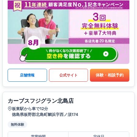
体験・相談予約
店舗情報
公式サイト
カーブスフジグラン北島店
板東駅から車で12分
徳島県板野郡北島町鯛浜字西ノ須174
無料体験
営業時間
定休日