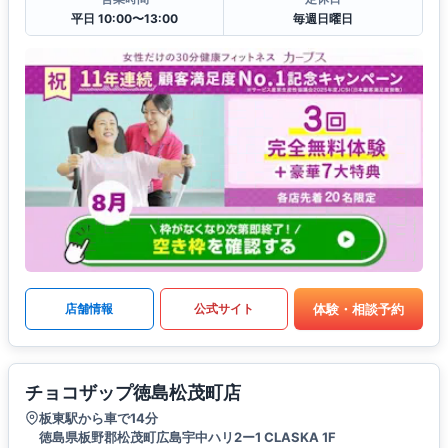
平日 10:00〜13:00
毎週日曜日
体験・相談予約
店舗情報
公式サイト
チョコザップ徳島松茂町店
板東駅から車で14分
徳島県板野郡松茂町広島宇中ハリ2ー1 CLASKA 1F