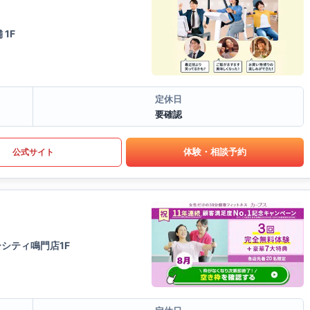
1F
定休日
要確認
体験・相談予約
公式サイト
シティ鳴門店1F