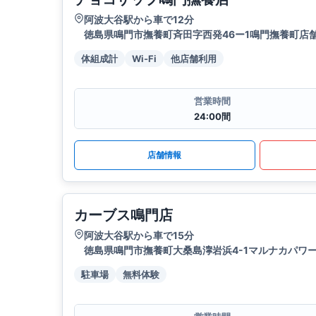
阿波大谷駅から車で12分
徳島県鳴門市撫養町斉田字西発46ー1鳴門撫養町店舗 
体組成計
Wi-Fi
他店舗利用
営業時間
24:00間
店舗情報
カーブス鳴門店
阿波大谷駅から車で15分
徳島県鳴門市撫養町大桑島濘岩浜4-1マルナカパワー
駐車場
無料体験