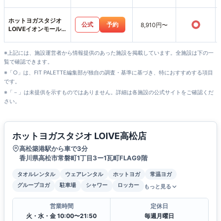
ホットヨガスタジオ
○
公式
予約
8,910円〜
LOIVEイオンモール
高松店
※上記には、施設運営者から情報提供のあった施設を掲載しています。全施設は下の一
覧で確認できます。
※「○」は、FIT PALETTE編集部が独自の調査・基準に基づき、特におすすめする項目
です。
※「－」は未提供を示すものではありません。詳細は各施設の公式サイトをご確認くだ
さい。
ホットヨガスタジオ LOIVE高松店
高松築港駅から車で3分
香川県高松市常磐町1丁目3ー1瓦町FLAG9階
タオルレンタル
ウェアレンタル
ホットヨガ
常温ヨガ
グループヨガ
駐車場
シャワー
ロッカー
もっと見る
営業時間
定休日
火・水・金 10:00〜21:50
毎週月曜日