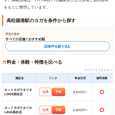
をもとに整理しています。
高松築港駅のヨガを条件から探す
現在の条件
すべての店舗 / おすすめ順
条件を絞り込む
料金・体験・特徴を比べる
スクロールできます →
施設名
リンク
料金目安
無料体験
ホットヨガスタジオ
○
公式
予約
8,910円〜
LOIVE高松店
ホットヨガスタジオ
○
公式
予約
3,800円〜
LAVA高松店