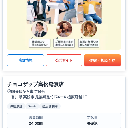
体験・相談予約
店舗情報
公式サイト
チョコザップ高松鬼無店
国分駅から車で14分
香川県 高松市 鬼無町是竹174ー6 植原店舗 1F
体組成計
Wi-Fi
他店舗利用
営業時間
定休日
24:00間
要確認