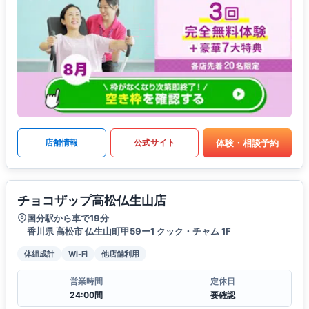
体験・相談予約
店舗情報
公式サイト
チョコザップ高松仏生山店
国分駅から車で19分
香川県 高松市 仏生山町甲59ー1 クック・チャム 1F
体組成計
Wi-Fi
他店舗利用
営業時間
定休日
24:00間
要確認