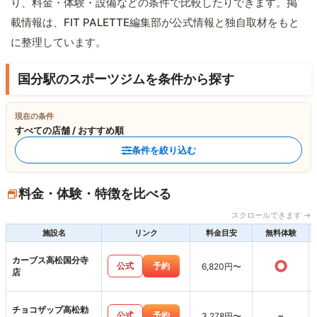
り、料金・体験・設備などの条件で比較したりできます。掲
載情報は、FIT PALETTE編集部が公式情報と独自取材をもと
に整理しています。
国分駅のスポーツジムを条件から探す
現在の条件
すべての店舗 / おすすめ順
条件を絞り込む
料金・体験・特徴を比べる
スクロールできます →
施設名
リンク
料金目安
無料体験
カーブス高松国分寺
○
公式
予約
6,820円〜
店
チョコザップ高松勅
-
公式
予約
3,278円〜