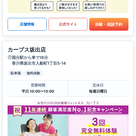
体験・相談予約
店舗情報
公式サイト
カーブス坂出店
国分駅から車で18分
香川県坂出市入船町1丁目5-14
駐車場
無料体験
営業時間
定休日
平日 10:00〜13:00
毎週日曜日