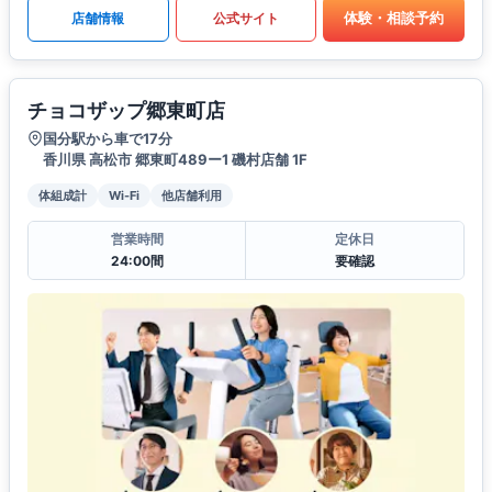
体験・相談予約
店舗情報
公式サイト
チョコザップ郷東町店
国分駅から車で17分
香川県 高松市 郷東町489ー1 磯村店舗 1F
体組成計
Wi-Fi
他店舗利用
営業時間
定休日
24:00間
要確認