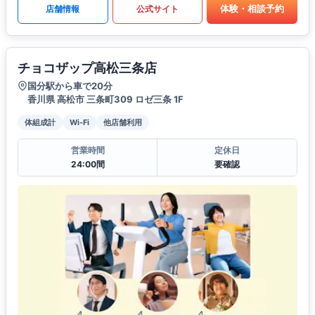
体験・相談予約
店舗情報
公式サイト
チョコザップ高松三条店
国分駅から車で20分
香川県 高松市 三条町309 ロゼ三条 1F
体組成計
Wi-Fi
他店舗利用
営業時間
定休日
24:00間
要確認