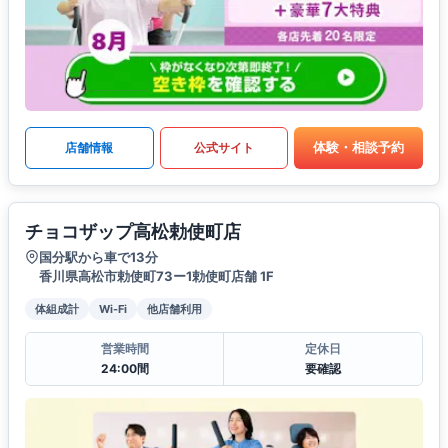
体験・相談予約
店舗情報
公式サイト
チョコザップ高松勅使町店
国分駅から車で13分
香川県高松市勅使町73ー1勅使町店舗 1F
体組成計
Wi-Fi
他店舗利用
営業時間
定休日
24:00間
要確認