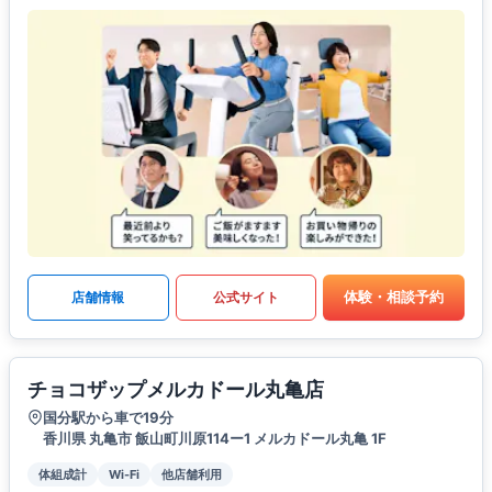
体験・相談予約
店舗情報
公式サイト
チョコザップメルカドール丸亀店
国分駅から車で19分
香川県 丸亀市 飯山町川原114ー1 メルカドール丸亀 1F
体組成計
Wi-Fi
他店舗利用