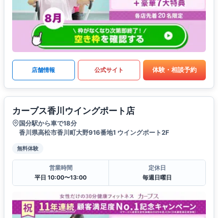
体験・相談予約
店舗情報
公式サイト
カーブス香川ウイングポート店
国分駅から車で18分
香川県高松市香川町大野916番地1 ウイングポート2F
無料体験
営業時間
定休日
平日 10:00〜13:00
毎週日曜日