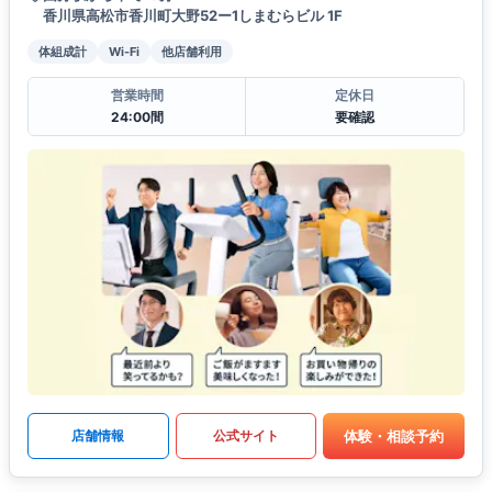
香川県高松市香川町大野52ー1しまむらビル 1F
体組成計
Wi-Fi
他店舗利用
営業時間
定休日
24:00間
要確認
体験・相談予約
店舗情報
公式サイト