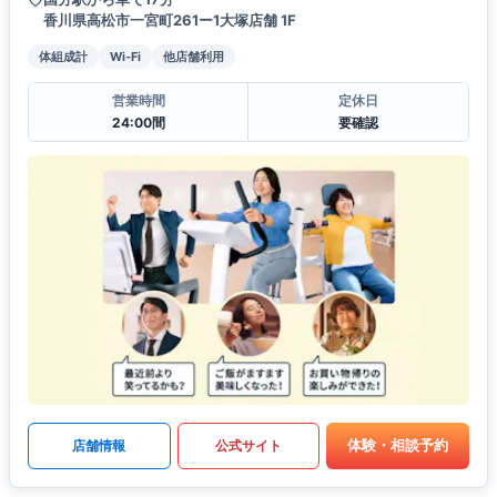
香川県高松市一宮町261ー1大塚店舗 1F
体組成計
Wi-Fi
他店舗利用
営業時間
定休日
24:00間
要確認
体験・相談予約
店舗情報
公式サイト