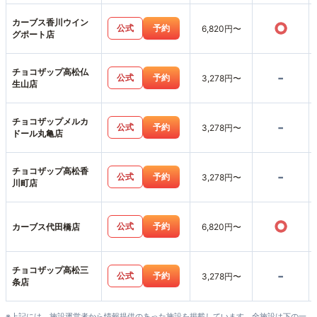
カーブス香川ウイン
○
公式
予約
6,820円〜
グポート店
チョコザップ高松仏
-
公式
予約
3,278円〜
生山店
チョコザップメルカ
-
公式
予約
3,278円〜
ドール丸亀店
チョコザップ高松香
-
公式
予約
3,278円〜
川町店
○
公式
予約
カーブス代田橋店
6,820円〜
チョコザップ高松三
-
公式
予約
3,278円〜
条店
※上記には、施設運営者から情報提供のあった施設を掲載しています。全施設は下の一