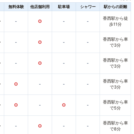
無料体験
他店舗利用
駐車場
シャワー
駅からの距離
香西駅から徒
〜
-
○
-
-
歩11分
香西駅から車
〜
-
○
-
-
で3分
香西駅から車
〜
-
○
-
-
で3分
香西駅から車
〜
○
-
-
-
で3分
香西駅から車
〜
○
-
○
-
で5分
香西駅から車
〜
-
○
-
-
で8分