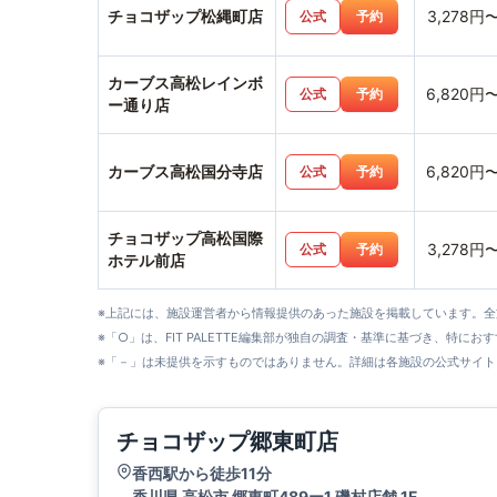
チョコザップ松縄町店
3,278円
公式
予約
カーブス高松レインボ
6,820円
公式
予約
ー通り店
カーブス高松国分寺店
6,820円
公式
予約
チョコザップ高松国際
3,278円
公式
予約
ホテル前店
※上記には、施設運営者から情報提供のあった施設を掲載しています。
※「○」は、FIT PALETTE編集部が独自の調査・基準に基づき、特にお
※「－」は未提供を示すものではありません。詳細は各施設の公式サイト
チョコザップ郷東町店
香西駅から徒歩11分
香川県 高松市 郷東町489ー1 磯村店舗 1F