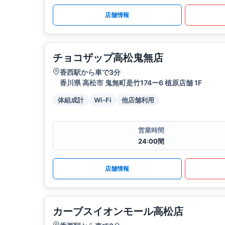
店舗情報
チョコザップ高松鬼無店
香西駅から車で3分
香川県 高松市 鬼無町是竹174ー6 植原店舗 1F
体組成計
Wi-Fi
他店舗利用
営業時間
24:00間
店舗情報
カーブスイオンモール高松店