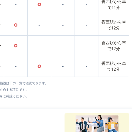
香西駅から車
〜
-
○
-
-
で11分
香西駅から車
〜
○
-
-
-
で12分
香西駅から車
〜
○
-
-
-
で12分
香西駅から車
〜
-
○
-
-
で12分
全施設は下の一覧で確認できます。
すすめする項目です。
をご確認ください。