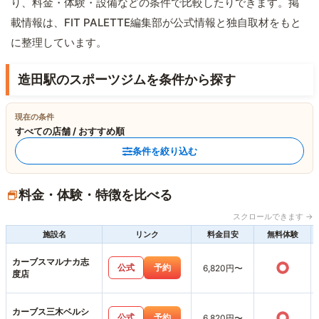
り、料金・体験・設備などの条件で比較したりできます。掲
載情報は、FIT PALETTE編集部が公式情報と独自取材をもと
に整理しています。
造田駅のスポーツジムを条件から探す
現在の条件
すべての店舗 / おすすめ順
条件を絞り込む
料金・体験・特徴を比べる
スクロールできます →
施設名
リンク
料金目安
無料体験
カーブスマルナカ志
○
公式
予約
6,820円〜
度店
カーブス三木ベルシ
○
公式
予約
6,820円〜