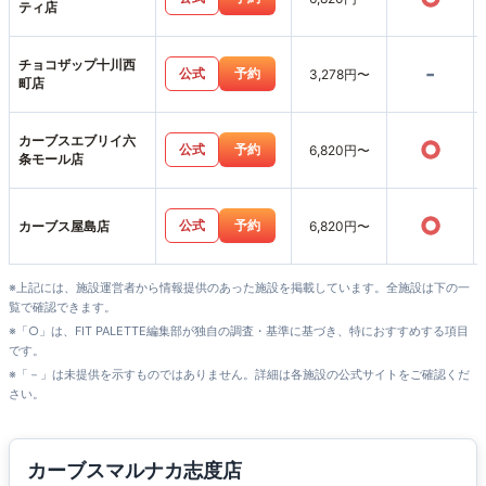
ティ店
チョコザップ十川西
-
公式
予約
3,278円〜
町店
カーブスエブリイ六
○
公式
予約
6,820円〜
条モール店
○
公式
予約
カーブス屋島店
6,820円〜
※上記には、施設運営者から情報提供のあった施設を掲載しています。全施設は下の一
覧で確認できます。
※「○」は、FIT PALETTE編集部が独自の調査・基準に基づき、特におすすめする項目
です。
※「－」は未提供を示すものではありません。詳細は各施設の公式サイトをご確認くだ
さい。
カーブスマルナカ志度店