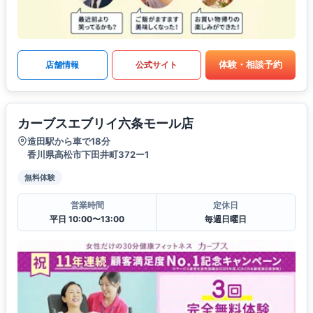
体験・相談予約
店舗情報
公式サイト
カーブスエブリイ六条モール店
造田駅から車で18分
香川県高松市下田井町372ー1
無料体験
営業時間
定休日
平日 10:00〜13:00
毎週日曜日