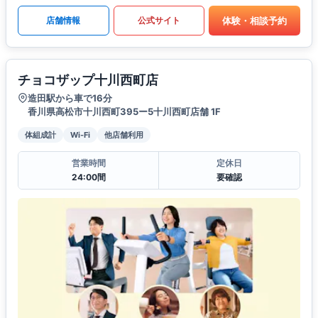
体験・相談予約
店舗情報
公式サイト
チョコザップ十川西町店
造田駅から車で16分
香川県高松市十川西町395ー5十川西町店舗 1F
体組成計
Wi-Fi
他店舗利用
営業時間
定休日
24:00間
要確認