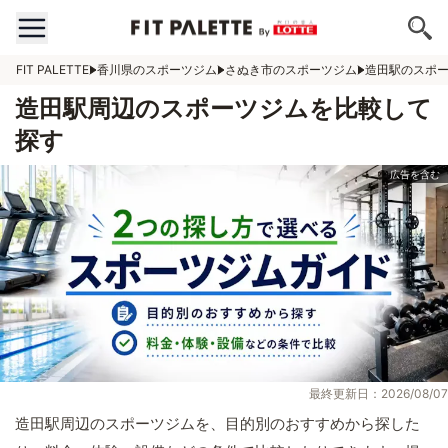
FIT PALETTE
香川県のスポーツジム
さぬき市のスポーツジム
造田駅のスポ
造田駅周辺のスポーツジムを比較して
探す
最終更新日：2026/08/07
造田駅周辺のスポーツジムを、目的別のおすすめから探した