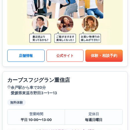
体験・相談予約
店舗情報
公式サイト
カーブスフジグラン重信店
余戸駅から車で20分
愛媛県東温市野田3ー1ー13
無料体験
営業時間
定休日
平日 10:00〜13:00
毎週日曜日