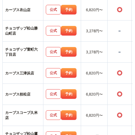
○
公式
予約
カーブス衣山店
6,820円〜
チョコザップ松山勝
-
公式
予約
3,278円〜
山町店
チョコザップ萱町六
-
公式
予約
3,278円〜
丁目店
○
公式
予約
カーブス三津浜店
6,820円〜
○
公式
予約
カーブス枝松店
6,820円〜
カーブスコープ久米
○
公式
予約
6,820円〜
店
チョコザップ松山鷹