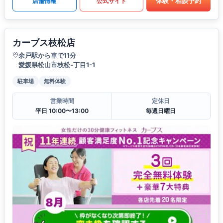
体験・相談予約
店舗情報
公式サイト
カーブス枝松店
余戸駅から車で11分
愛媛県松山市枝松-丁目1-1
駐車場
無料体験
営業時間
定休日
平日 10:00〜13:00
毎週日曜日