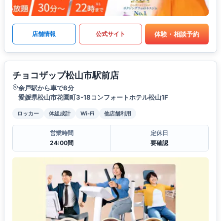
体験・相談予約
店舗情報
公式サイト
チョコザップ松山市駅前店
余戸駅から車で8分
愛媛県松山市花園町3-18コンフォートホテル松山1F
ロッカー
体組成計
Wi-Fi
他店舗利用
営業時間
定休日
24:00間
要確認