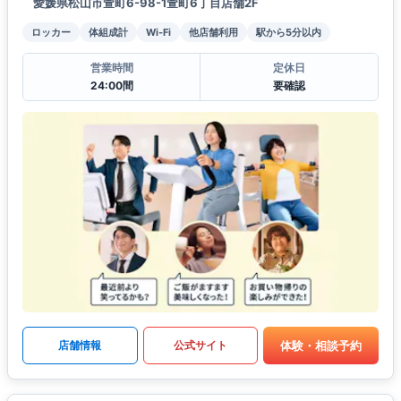
愛媛県松山市萱町6-98-1萱町6丁目店舗2F
ロッカー
体組成計
Wi-Fi
他店舗利用
駅から5分以内
営業時間
定休日
24:00間
要確認
体験・相談予約
店舗情報
公式サイト