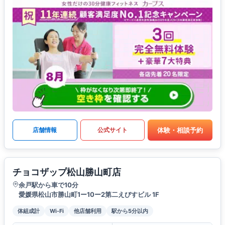
体験・相談予約
店舗情報
公式サイト
チョコザップ松山勝山町店
余戸駅から車で10分
愛媛県松山市勝山町1ー10ー2第二えびすビル 1F
体組成計
Wi-Fi
他店舗利用
駅から5分以内