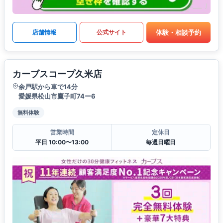
体験・相談予約
店舗情報
公式サイト
カーブスコープ久米店
余戸駅から車で14分
愛媛県松山市鷹子町74ー6
無料体験
営業時間
定休日
平日 10:00〜13:00
毎週日曜日