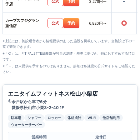
-
公式
予約
3,278円〜
子店
カーブスフジグラン
○
公式
予約
6,820円〜
重信店
※上記には、施設運営者から情報提供のあった施設を掲載しています。全施設は下の一
覧で確認できます。
※「○」は、FIT PALETTE編集部が独自の調査・基準に基づき、特におすすめする項目
です。
※「－」は未提供を示すものではありません。詳細は各施設の公式サイトをご確認くだ
さい。
エニタイムフィットネス松山小栗店
余戸駅から車で6分
愛媛県松山市小栗3-2-40 1F
駐車場
シャワー
ロッカー
体組成計
Wi-Fi
他店舗利用
ウォーターサーバー
営業時間
定休日