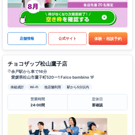
体験・相談予約
店舗情報
公式サイト
チョコザップ松山鷹子店
余戸駅から車で16分
愛媛県松山市鷹子町520ー1 Falco bambino 1F
体組成計
Wi-Fi
他店舗利用
駅から5分以内
営業時間
定休日
24:00間
要確認