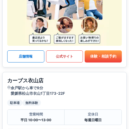
体験・相談予約
店舗情報
公式サイト
カーブス衣山店
余戸駅から車で9分
愛媛県松山市衣山1丁目173-22F
駐車場
無料体験
営業時間
定休日
平日 10:00〜13:00
毎週日曜日