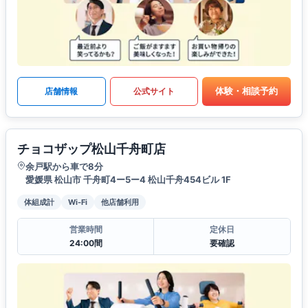
体験・相談予約
店舗情報
公式サイト
チョコザップ松山千舟町店
余戸駅から車で8分
愛媛県 松山市 千舟町4ー5ー4 松山千舟454ビル 1F
体組成計
Wi-Fi
他店舗利用
営業時間
定休日
24:00間
要確認