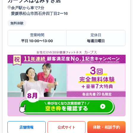
カーブスはなみずき店
余戸駅から車で7分
愛媛県松山市西石井四丁目2ー16
無料体験
営業時間
定休日
平日 10:00〜13:00
毎週日曜日
体験・相談予約
店舗情報
公式サイト