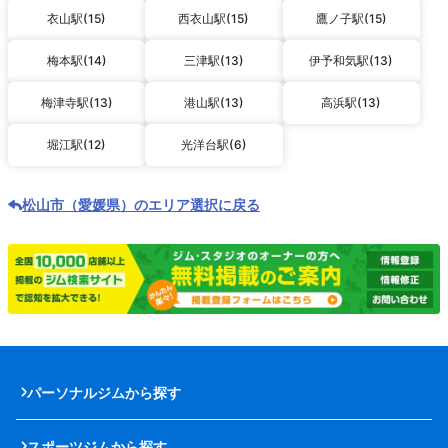
衣山駅(15)
西衣山駅(15)
鷹ノ子駅(15)
梅本駅(14)
三津駅(13)
伊予和気駅(13)
梅津寺駅(13)
港山駅(13)
高浜駅(13)
堀江駅(12)
光洋台駅(6)
松山市（愛媛県）のエリア選択に戻る
パーソナルジムから探す
スポーツジムから探す