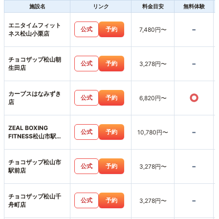
施設名
リンク
料金目安
無料体験
エニタイムフィット
-
公式
予約
7,480円〜
ネス松山小栗店
チョコザップ松山朝
-
公式
予約
3,278円〜
生田店
カーブスはなみずき
○
公式
予約
6,820円〜
店
ZEAL BOXING
-
公式
予約
10,780円〜
FITNESS松山市駅前
店
チョコザップ松山市
-
公式
予約
3,278円〜
駅前店
チョコザップ松山千
-
公式
予約
3,278円〜
舟町店