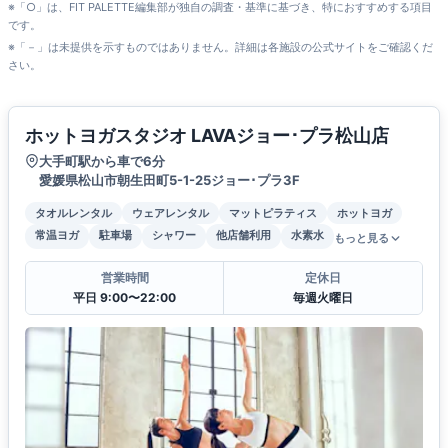
※「○」は、FIT PALETTE編集部が独自の調査・基準に基づき、特におすすめする項目
です。
※「－」は未提供を示すものではありません。詳細は各施設の公式サイトをご確認くだ
さい。
ホットヨガスタジオ LAVAジョー･プラ松山店
大手町駅から車で6分
愛媛県松山市朝生田町5-1-25ジョー･プラ3F
タオルレンタル
ウェアレンタル
マットピラティス
ホットヨガ
常温ヨガ
駐車場
シャワー
他店舗利用
水素水
もっと見る
営業時間
定休日
平日 9:00〜22:00
毎週火曜日