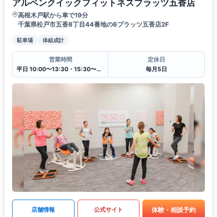
アルペンクイックフィットネスプラッツ五香店
高根木戸駅から車で19分
千葉県松戸市五香8丁目44番地の6プラッツ五香店2F
駐車場
体組成計
営業時間
定休日
平日 10:00〜13:30・15:30〜20:00
毎月5日
体験・相談予約
店舗情報
公式サイト