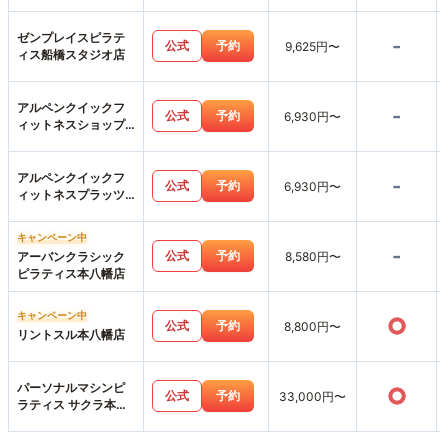
店
ゼンプレイスピラテ
-
公式
予約
9,625円〜
ィス船橋スタジオ店
アルペンクイックフ
-
公式
予約
6,930円〜
ィットネスショップ
ス市川店
アルペンクイックフ
-
公式
予約
6,930円〜
ィットネスプラッツ
五香店
キャンペーン中
-
公式
予約
アーバンクラシック
8,580円〜
ピラティス本八幡店
キャンペーン中
○
公式
予約
8,800円〜
リントスル本八幡店
パーソナルマシンピ
○
公式
予約
33,000円〜
ラティス サクラ本八
幡店