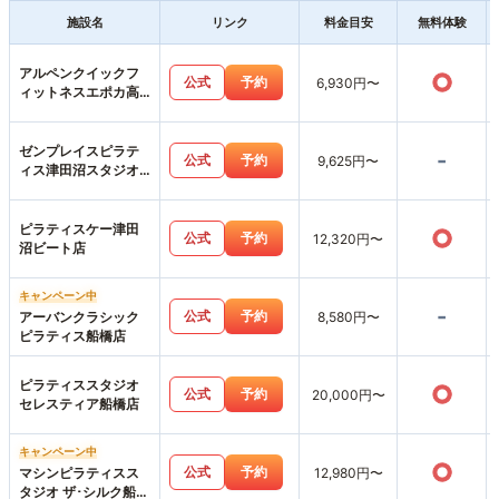
施設名
リンク
料金目安
無料体験
アルペンクイックフ
○
公式
予約
6,930円〜
ィットネスエポカ高
根台店
ゼンプレイスピラテ
-
公式
予約
9,625円〜
ィス津田沼スタジオ
店
ピラティスケー津田
○
公式
予約
12,320円〜
沼ビート店
キャンペーン中
-
公式
予約
アーバンクラシック
8,580円〜
ピラティス船橋店
ピラティススタジオ
○
公式
予約
20,000円〜
セレスティア船橋店
キャンペーン中
○
公式
予約
マシンピラティスス
12,980円〜
タジオ ザ･シルク船橋