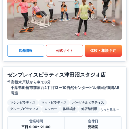
体験・相談予約
店舗情報
公式サイト
ゼンプレイスピラティス津田沼スタジオ店
高根木戸駅から車で8分
千葉県船橋市前原西2丁目13ー10自然センタービル津田沼9階AB
号室
マシンピラティス
マットピラティス
パーソナルピラティス
グループピラティス
ロッカー
体組成計
他店舗利用
もっと見る
営業時間
定休日
平日 9:00〜21:00
要確認