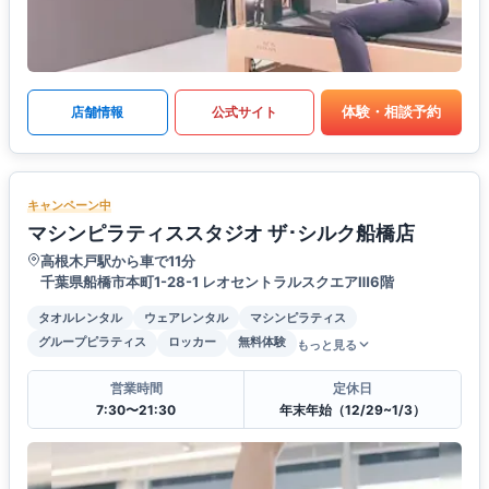
体験・相談予約
店舗情報
公式サイト
キャンペーン中
マシンピラティススタジオ ザ･シルク船橋店
高根木戸駅から車で11分
千葉県船橋市本町1-28-1 レオセントラルスクエアⅢ6階
タオルレンタル
ウェアレンタル
マシンピラティス
グループピラティス
ロッカー
無料体験
もっと見る
営業時間
定休日
7:30〜21:30
年末年始（12/29~1/3）