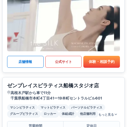
体験・相談予約
店舗情報
公式サイト
ゼンプレイスピラティス船橋スタジオ店
高根木戸駅から車で11分
千葉県船橋市本町4丁目41ー19本町セントラルビル601
マシンピラティス
マットピラティス
パーソナルピラティス
グループピラティス
ロッカー
体組成計
他店舗利用
もっと見る
営業時間
定休日