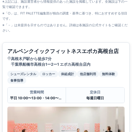
※上記には、施設運営者から情報提供のあった施設を掲載しています。全施設は下の一
覧で確認できます。
※「○」は、FIT PALETTE編集部が独自の調査・基準に基づき、特におすすめする項目
です。
※「－」は未提供を示すものではありません。詳細は各施設の公式サイトをご確認くだ
さい。
アルペンクイックフィットネスエポカ高根台店
高根木戸駅から徒歩7分
千葉県船橋市高根台1ー2ー1 エポカ高根台店内
シューズレンタル
ロッカー
体組成計
他店舗利用
無料体験
食事指導
営業時間
定休日
平日 10:00〜13:00・14:00〜20:00
毎週日曜日