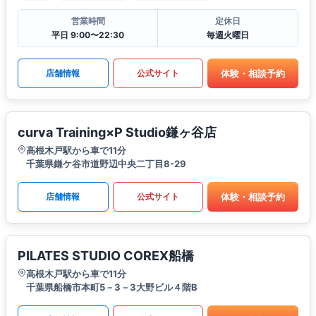
営業時間
定休日
平日 9:00〜22:30
毎週火曜日
体験・相談予約
店舗情報
公式サイト
curva Training×P Studio鎌ヶ谷店
高根木戸駅から車で11分
千葉県鎌ケ谷市道野辺中央二丁目8-29
体験・相談予約
店舗情報
公式サイト
PILATES STUDIO COREX船橋
高根木戸駅から車で11分
千葉県船橋市本町5－3－3大野ビル４階B