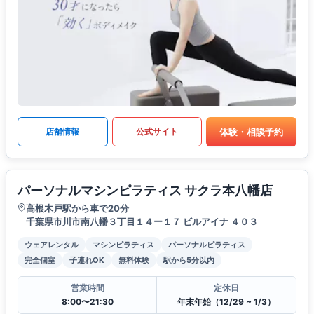
体験・相談予約
店舗情報
公式サイト
パーソナルマシンピラティス サクラ本八幡店
高根木戸駅から車で20分
千葉県市川市南八幡３丁目１４ー１７ ビルアイナ ４０３
ウェアレンタル
マシンピラティス
パーソナルピラティス
完全個室
子連れOK
無料体験
駅から5分以内
営業時間
定休日
8:00〜21:30
年末年始（12/29 ~ 1/3）