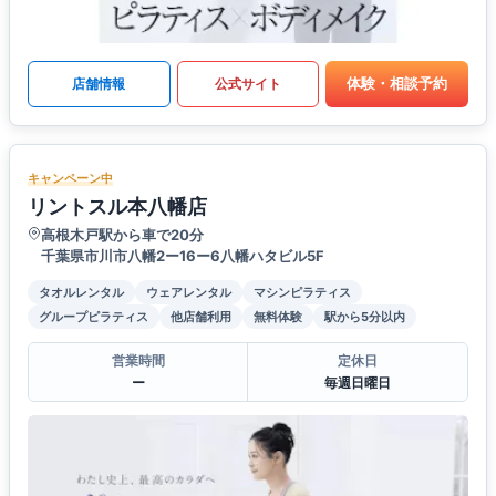
体験・相談予約
店舗情報
公式サイト
キャンペーン中
リントスル本八幡店
高根木戸駅から車で20分
千葉県市川市八幡2ー16ー6八幡ハタビル5F
タオルレンタル
ウェアレンタル
マシンピラティス
グループピラティス
他店舗利用
無料体験
駅から5分以内
営業時間
定休日
ー
毎週日曜日