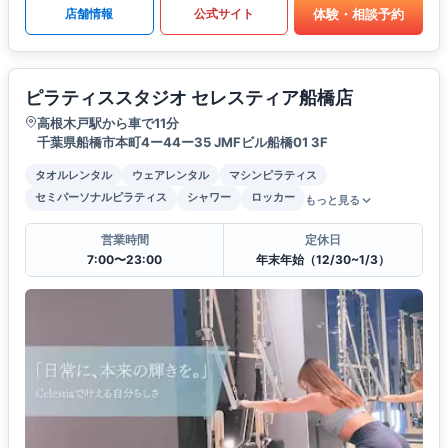
体験・相談予約
店舗情報
公式サイト
ピラティススタジオ セレスティア船橋店
高根木戸駅から車で11分
千葉県船橋市本町4ー44ー35 JMFビル船橋01 3F
タオルレンタル
ウェアレンタル
マシンピラティス
セミパーソナルピラティス
シャワー
ロッカー
もっと見る
営業時間
定休日
7:00〜23:00
年末年始（12/30~1/3）