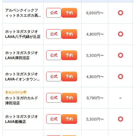
アルペンクイックフ
○
公式
予約
6,930円〜
ィットネスエポカ高
根台店
ホットヨガスタジオ
○
公式
予約
4,800円〜
LAVA八千代緑が丘店
ホットヨガスタジオ
○
公式
予約
5,300円〜
LAVA津田沼店
ホットヨガスタジオ
○
公式
予約
4,800円〜
LAVAイオンタウン東
習志野店
キャンペーン中
-
公式
予約
ホットヨガのカルド
9,790円〜
津田沼店
ホットヨガスタジオ
○
公式
予約
5,300円〜
LAVA船橋店