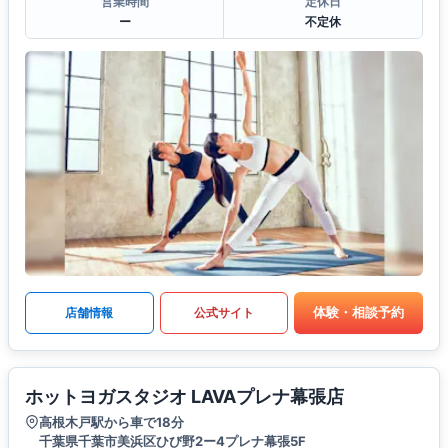
営業時間
定休日
ー
不定休
体験・相談予約
店舗情報
公式サイト
ホットヨガスタジオ LAVAプレナ幕張店
高根木戸駅から車で18分
千葉県千葉市美浜区ひび野2ー4プレナ幕張5F