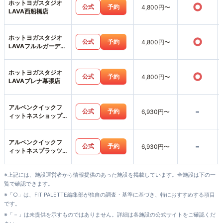
ホットヨガスタジオ
○
公式
予約
4,800円〜
LAVA西船橋店
ホットヨガスタジオ
○
公式
予約
4,800円〜
LAVAフルルガーデン
八千代店
ホットヨガスタジオ
○
公式
予約
4,800円〜
LAVAプレナ幕張店
アルペンクイックフ
-
公式
予約
6,930円〜
ィットネスショップ
ス市川店
アルペンクイックフ
-
公式
予約
6,930円〜
ィットネスプラッツ
五香店
※上記には、施設運営者から情報提供のあった施設を掲載しています。全施設は下の一
覧で確認できます。
※「○」は、FIT PALETTE編集部が独自の調査・基準に基づき、特におすすめする項目
です。
※「－」は未提供を示すものではありません。詳細は各施設の公式サイトをご確認くだ