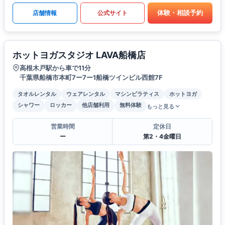
体験・相談予約
店舗情報
公式サイト
ホットヨガスタジオ LAVA船橋店
高根木戸駅から車で11分
千葉県船橋市本町7ー7ー1船橋ツインビル西館7F
タオルレンタル
ウェアレンタル
マシンピラティス
ホットヨガ
シャワー
ロッカー
他店舗利用
無料体験
もっと見る
営業時間
定休日
ー
第2・4金曜日