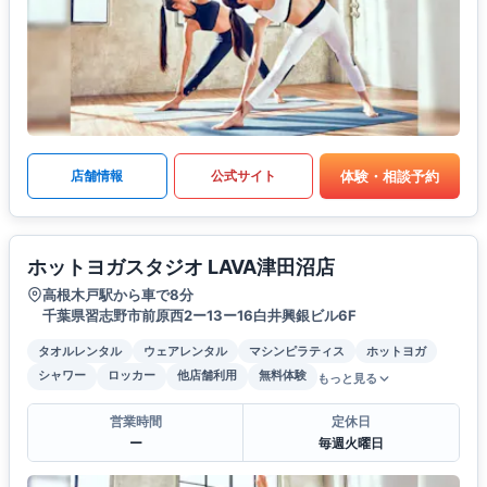
体験・相談予約
店舗情報
公式サイト
ホットヨガスタジオ LAVA津田沼店
高根木戸駅から車で8分
千葉県習志野市前原西2ー13ー16白井興銀ビル6F
タオルレンタル
ウェアレンタル
マシンピラティス
ホットヨガ
シャワー
ロッカー
他店舗利用
無料体験
もっと見る
営業時間
定休日
ー
毎週火曜日