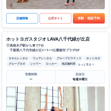
体験・相談予約
店舗情報
公式サイト
ホットヨガスタジオ LAVA八千代緑が丘店
高根木戸駅から車で7分
千葉県八千代市緑が丘1ー1ー1公園都市プラザGF
タオルレンタル
ウェアレンタル
グループピラティス
ホットヨガ
グループヨガ
シャワー
ロッカー
他店舗利用
もっと見る
営業時間
定休日
ー
毎週木曜日