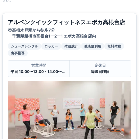
さい。
アルペンクイックフィットネスエポカ高根台店
高根木戸駅から徒歩7分
千葉県船橋市高根台1ー2ー1 エポカ高根台店内
シューズレンタル
ロッカー
体組成計
他店舗利用
無料体験
食事指導
営業時間
定休日
平日 10:00〜13:00・14:00〜20:00
毎週日曜日