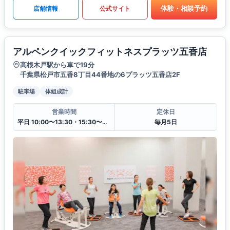
体験・相談予約
店舗情報
公式サイト
アルペンクイックフィットネスプラッツ五香店
高根木戸駅から車で19分
千葉県松戸市五香8丁目44番地の6プラッツ五香店2F
駐車場
体組成計
営業時間
定休日
平日 10:00〜13:30・15:30〜20:00
毎月5日