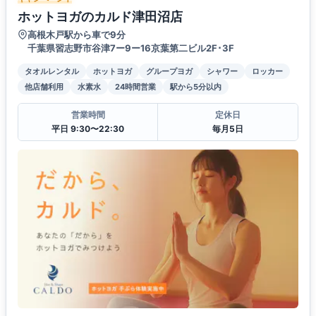
ホットヨガのカルド津田沼店
高根木戸駅から車で9分
千葉県習志野市谷津7ー9ー16京葉第二ビル2F･3F
タオルレンタル
ホットヨガ
グループヨガ
シャワー
ロッカー
他店舗利用
水素水
24時間営業
駅から5分以内
営業時間
定休日
平日 9:30〜22:30
毎月5日