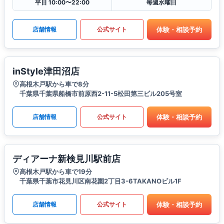
平日 10:00〜22:00
毎週水曜日
体験・相談予約
店舗情報
公式サイト
inStyle津田沼店
高根木戸駅から車で8分
千葉県千葉県船橋市前原西2-11-5松田第三ビル205号室
体験・相談予約
店舗情報
公式サイト
ディアーナ新検見川駅前店
高根木戸駅から車で19分
千葉県千葉市花見川区南花園2丁目3-6TAKANOビル1F
体験・相談予約
店舗情報
公式サイト