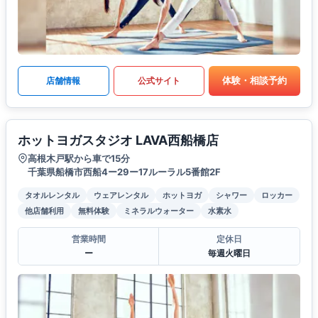
体験・相談予約
店舗情報
公式サイト
ホットヨガスタジオ LAVA西船橋店
高根木戸駅から車で15分
千葉県船橋市西船4ー29ー17ルーラル5番館2F
タオルレンタル
ウェアレンタル
ホットヨガ
シャワー
ロッカー
他店舗利用
無料体験
ミネラルウォーター
水素水
営業時間
定休日
ー
毎週火曜日