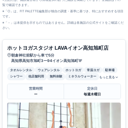
覧で確認できます。
※「○」は、FIT PALETTE編集部が独自の調査・基準に基づき、特におすすめする項目
です。
※「－」は未提供を示すものではありません。詳細は各施設の公式サイトをご確認くだ
さい。
ホットヨガスタジオ LAVAイオン高知旭町店
朝倉神社前駅から車で5分
高知県高知市旭町3ー94イオン高知旭町1F
タオルレンタル
ウェアレンタル
ホットヨガ
常温ヨガ
駐車場
シャワー
他店舗利用
無料体験
ミネラルウォーター
もっと見る
営業時間
定休日
ー
毎週木曜日