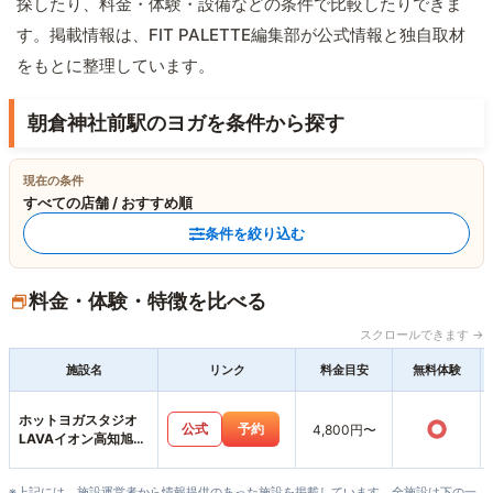
探したり、料金・体験・設備などの条件で比較したりできま
す。掲載情報は、FIT PALETTE編集部が公式情報と独自取材
をもとに整理しています。
朝倉神社前駅のヨガを条件から探す
現在の条件
すべての店舗 / おすすめ順
条件を絞り込む
料金・体験・特徴を比べる
スクロールできます →
施設名
リンク
料金目安
無料体験
ホットヨガスタジオ
○
公式
予約
4,800円〜
LAVAイオン高知旭町
店
※上記には、施設運営者から情報提供のあった施設を掲載しています。全施設は下の一