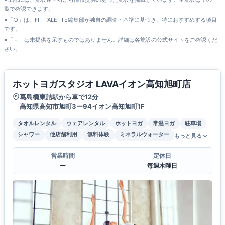
覧で確認できます。
※「○」は、FIT PALETTE編集部が独自の調査・基準に基づき、特におすすめする項目
です。
※「－」は未提供を示すものではありません。詳細は各施設の公式サイトをご確認くだ
さい。
ホットヨガスタジオ LAVAイオン高知旭町店
葛島橋東詰駅から車で12分
高知県高知市旭町3ー94イオン高知旭町1F
タオルレンタル
ウェアレンタル
ホットヨガ
常温ヨガ
駐車場
シャワー
他店舗利用
無料体験
ミネラルウォーター
もっと見る
営業時間
定休日
ー
毎週木曜日