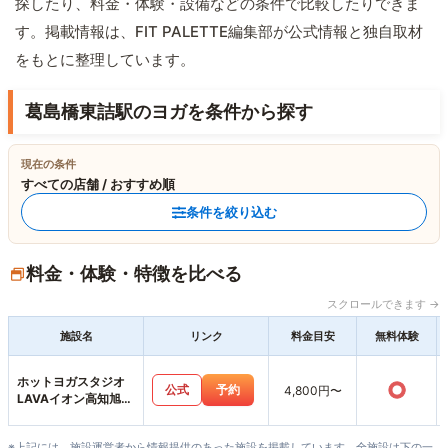
探したり、料金・体験・設備などの条件で比較したりできま
す。掲載情報は、FIT PALETTE編集部が公式情報と独自取材
をもとに整理しています。
葛島橋東詰駅のヨガを条件から探す
現在の条件
すべての店舗 / おすすめ順
条件を絞り込む
料金・体験・特徴を比べる
スクロールできます →
施設名
リンク
料金目安
無料体験
ホットヨガスタジオ
○
公式
予約
4,800円〜
LAVAイオン高知旭町
店
※上記には、施設運営者から情報提供のあった施設を掲載しています。全施設は下の一