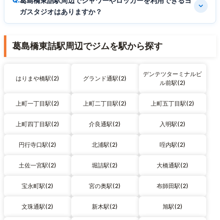
葛島橋東詰駅周辺でシャワーやロッカーを利用できるヨ
ガスタジオはありますか？
葛島橋東詰駅周辺でジムを駅から探す
デンテツターミナルビ
はりまや橋駅(2)
グランド通駅(2)
ル前駅(2)
上町一丁目駅(2)
上町二丁目駅(2)
上町五丁目駅(2)
上町四丁目駅(2)
介良通駅(2)
入明駅(2)
円行寺口駅(2)
北浦駅(2)
咥内駅(2)
土佐一宮駅(2)
堀詰駅(2)
大橋通駅(2)
宝永町駅(2)
宮の奥駅(2)
布師田駅(2)
文珠通駅(2)
新木駅(2)
旭駅(2)