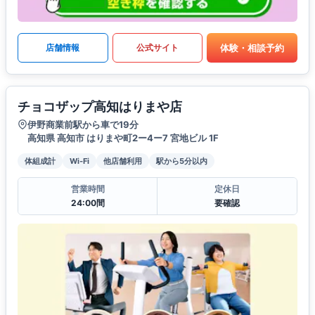
体験・相談予約
店舗情報
公式サイト
チョコザップ高知はりまや店
伊野商業前駅から車で19分
高知県 高知市 はりまや町2ー4ー7 宮地ビル 1F
体組成計
Wi-Fi
他店舗利用
駅から5分以内
営業時間
定休日
24:00間
要確認