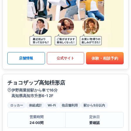
体験・相談予約
店舗情報
公式サイト
チョコザップ高知枡形店
伊野商業前駅から車で16分
高知県高知市升形6-1 2F
ロッカー
体組成計
Wi-Fi
他店舗利用
駅から5分以内
営業時間
定休日
24:00間
要確認