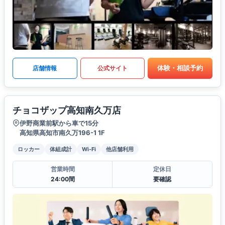
体験・相談予約
店舗情報
公式サイト
チョコザップ高知南久万店
伊野商業前駅から車で15分
高知県高知市南久万196-1 1F
ロッカー
体組成計
Wi-Fi
他店舗利用
営業時間
定休日
24:00間
要確認