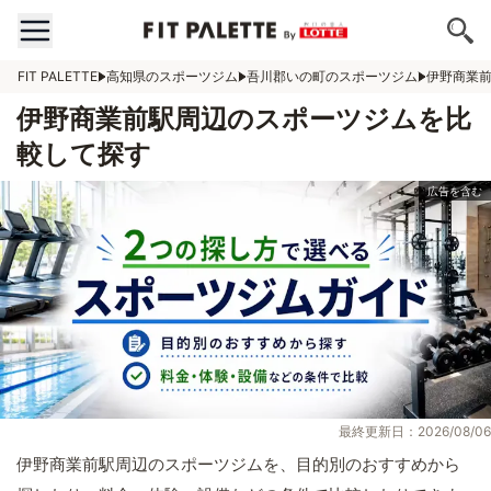
FIT PALETTE
高知県のスポーツジム
吾川郡いの町のスポーツジム
伊野商業
伊野商業前駅周辺のスポーツジムを比
較して探す
最終更新日：2026/08/06
伊野商業前駅周辺のスポーツジムを、目的別のおすすめから