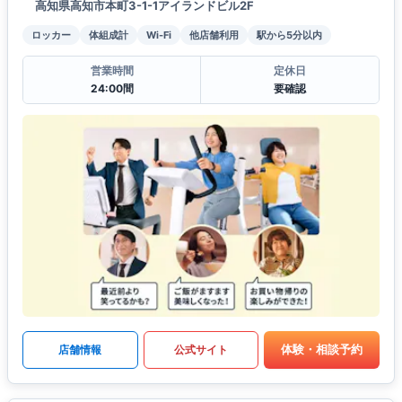
高知県高知市本町3-1-1アイランドビル2F
ロッカー
体組成計
Wi-Fi
他店舗利用
駅から5分以内
営業時間
定休日
24:00間
要確認
体験・相談予約
店舗情報
公式サイト