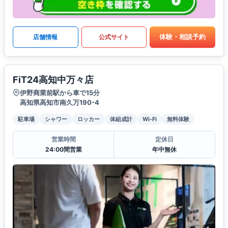
体験・相談予約
店舗情報
公式サイト
FiT24高知中万々店
伊野商業前駅から車で15分
高知県高知市南久万190-4
駐車場
シャワー
ロッカー
体組成計
Wi-Fi
無料体験
営業時間
定休日
24:00間営業
年中無休