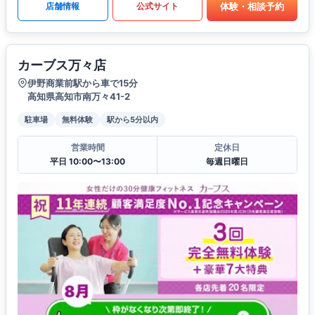
体験・相談予約
店舗情報
公式サイト
カーブス万々店
伊野商業前駅から車で15分
高知県高知市南万々41-2
駐車場
無料体験
駅から5分以内
営業時間
定休日
平日 10:00〜13:00
毎週日曜日