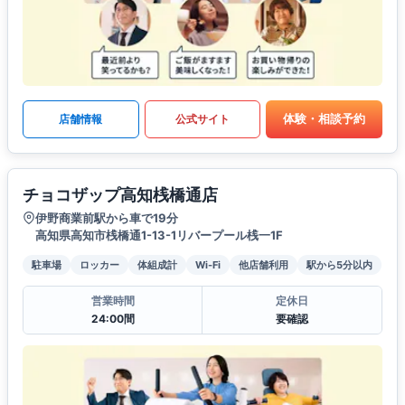
体験・相談予約
店舗情報
公式サイト
チョコザップ高知桟橋通店
伊野商業前駅から車で19分
高知県高知市桟橋通1-13-1リバープール桟一1F
駐車場
ロッカー
体組成計
Wi-Fi
他店舗利用
駅から5分以内
営業時間
定休日
24:00間
要確認