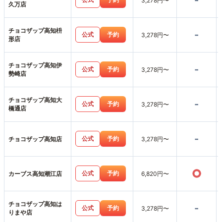
-
3,278円〜
久万店
チョコザップ高知枡
-
公式
予約
3,278円〜
形店
チョコザップ高知伊
-
公式
予約
3,278円〜
勢崎店
チョコザップ高知大
-
公式
予約
3,278円〜
橋通店
-
公式
予約
チョコザップ高知店
3,278円〜
○
公式
予約
カーブス高知潮江店
6,820円〜
チョコザップ高知は
-
公式
予約
3,278円〜
りまや店