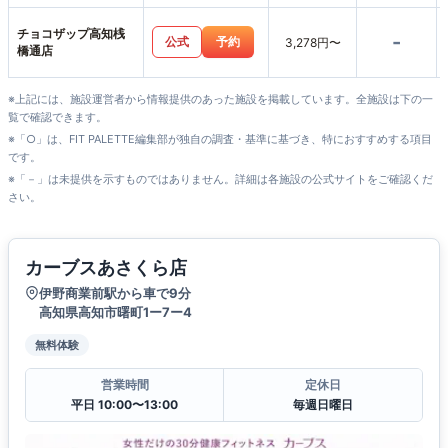
チョコザップ高知桟
-
公式
予約
3,278円〜
橋通店
※上記には、施設運営者から情報提供のあった施設を掲載しています。全施設は下の一
覧で確認できます。
※「○」は、FIT PALETTE編集部が独自の調査・基準に基づき、特におすすめする項目
です。
※「－」は未提供を示すものではありません。詳細は各施設の公式サイトをご確認くだ
さい。
カーブスあさくら店
伊野商業前駅から車で9分
高知県高知市曙町1ー7ー4
無料体験
営業時間
定休日
平日 10:00〜13:00
毎週日曜日