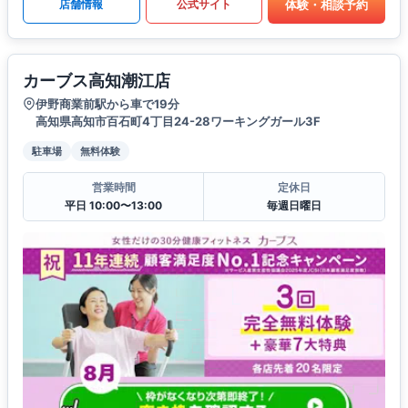
体験・相談予約
店舗情報
公式サイト
カーブス高知潮江店
伊野商業前駅から車で19分
高知県高知市百石町4丁目24-28ワーキングガール3F
駐車場
無料体験
営業時間
定休日
平日 10:00〜13:00
毎週日曜日