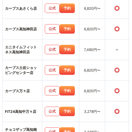
○
公式
予約
カーブスあさくら店
6,820円〜
○
公式
予約
カーブス高知神田店
6,820円〜
エニタイムフィット
-
公式
予約
7,480円〜
ネス高知神田店
カーブス土佐ショッ
○
公式
予約
6,820円〜
ピングセンター店
○
公式
予約
カーブス万々店
6,820円〜
○
公式
予約
FiT24高知中万々店
3,278円〜
チョコザップ高知南
公式
予約