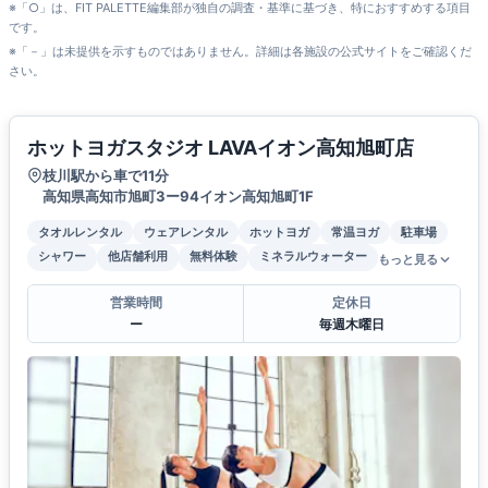
※「○」は、FIT PALETTE編集部が独自の調査・基準に基づき、特におすすめする項目
です。
※「－」は未提供を示すものではありません。詳細は各施設の公式サイトをご確認くだ
さい。
ホットヨガスタジオ LAVAイオン高知旭町店
枝川駅から車で11分
高知県高知市旭町3ー94イオン高知旭町1F
タオルレンタル
ウェアレンタル
ホットヨガ
常温ヨガ
駐車場
シャワー
他店舗利用
無料体験
ミネラルウォーター
もっと見る
営業時間
定休日
ー
毎週木曜日