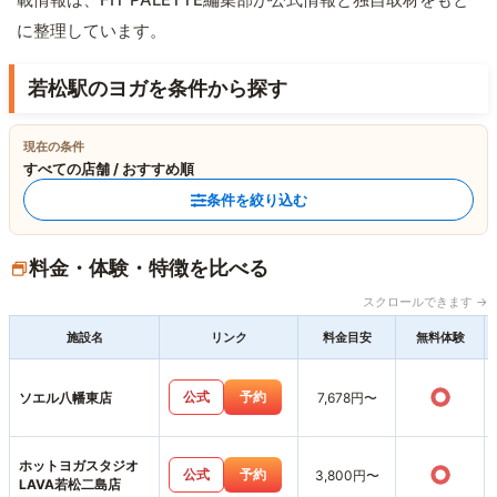
に整理しています。
若松駅のヨガを条件から探す
現在の条件
すべての店舗 / おすすめ順
条件を絞り込む
料金・体験・特徴を比べる
スクロールできます →
施設名
リンク
料金目安
無料体験
○
公式
予約
ソエル八幡東店
7,678円〜
ホットヨガスタジオ
○
公式
予約
3,800円〜
LAVA若松二島店