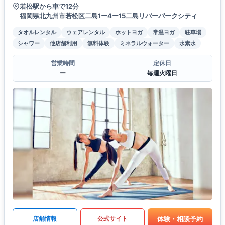
若松駅から車で12分
福岡県北九州市若松区二島1ー4ー15二島リバーパークシティ
タオルレンタル
ウェアレンタル
ホットヨガ
常温ヨガ
駐車場
シャワー
他店舗利用
無料体験
ミネラルウォーター
水素水
営業時間
定休日
ー
毎週火曜日
体験・相談予約
店舗情報
公式サイト