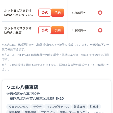
ホットヨガスタジオ
○
公式
予約
4,800円〜
LAVAイオンタウン黒
崎店
ホットヨガスタジオ
○
公式
予約
4,800円〜
LAVA小倉店
※上記には、施設運営者から情報提供のあった施設を掲載しています。全施設は下の一
覧で確認できます。
※「○」は、FIT PALETTE編集部が独自の調査・基準に基づき、特におすすめする項目
です。
※「－」は未提供を示すものではありません。詳細は各施設の公式サイトをご確認くだ
さい。
ソエル八幡東店
若松駅から車で10分
福岡県北九州市八幡東区川淵町8-20
ウェアレンタル
サウナ
マシンピラティス
常温ヨガ
駐車場
完全個室
無料体験
プロテイン
無料カウンセリング