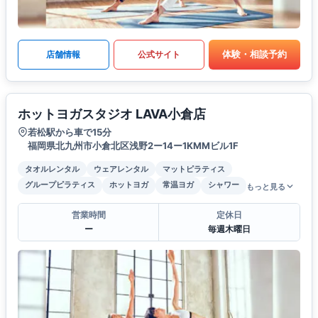
体験・相談予約
店舗情報
公式サイト
ホットヨガスタジオ LAVA小倉店
若松駅から車で15分
福岡県北九州市小倉北区浅野2ー14ー1KMMビル1F
タオルレンタル
ウェアレンタル
マットピラティス
グループピラティス
ホットヨガ
常温ヨガ
シャワー
もっと見る
営業時間
定休日
ー
毎週木曜日