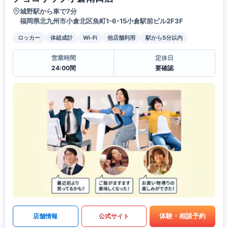
城野駅から車で7分
福岡県北九州市小倉北区魚町1-6-15小倉駅前ビル2F3F
ロッカー
体組成計
Wi-Fi
他店舗利用
駅から5分以内
営業時間
定休日
24:00間
要確認
体験・相談予約
店舗情報
公式サイト