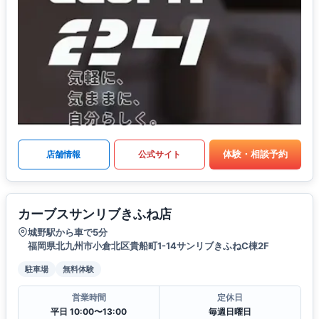
体験・相談予約
店舗情報
公式サイト
カーブスサンリブきふね店
城野駅から車で5分
福岡県北九州市小倉北区貴船町1-14サンリブきふねC棟2F
駐車場
無料体験
営業時間
定休日
平日 10:00〜13:00
毎週日曜日