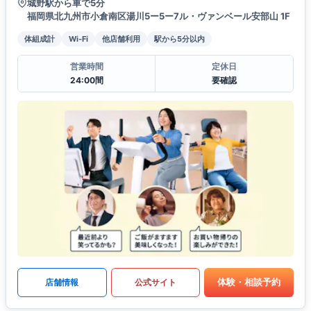
城野駅から車で5分
福岡県北九州市小倉南区湯川5ー5ー7ル・ヴァンベール安部山 1F
体組成計
Wi-Fi
他店舗利用
駅から5分以内
営業時間
定休日
24:00間
要確認
体験・相談予約
店舗情報
公式サイト