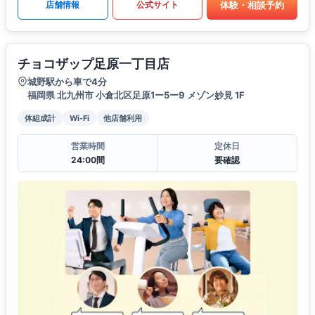
体験・相談予約
店舗情報
公式サイト
チョコザップ足原一丁目店
城野駅から車で4分
福岡県 北九州市 小倉北区足原1ー5ー9 メゾン妙見 1F
体組成計
Wi-Fi
他店舗利用
営業時間
定休日
24:00間
要確認