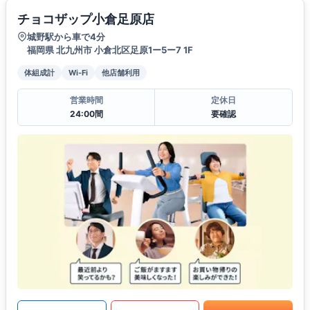
チョコザップ小倉足原店
城野駅から車で4分
福岡県 北九州市 小倉北区足原1ー5ー7 1F
体組成計
Wi-Fi
他店舗利用
営業時間
定休日
24:00間
要確認