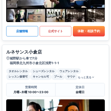
体験・相談予約
店舗情報
公式サイト
ルネサンス小倉店
城野駅から車で7分
福岡県北九州市小倉北区浅野1-1-1
タオルレンタル
シューズレンタル
ウェアレンタル
レッスン振替可
キャンセル可
プール
サウナ
もっと見る
営業時間
定休日
月曜~木曜 10:00〜23:00
金曜日