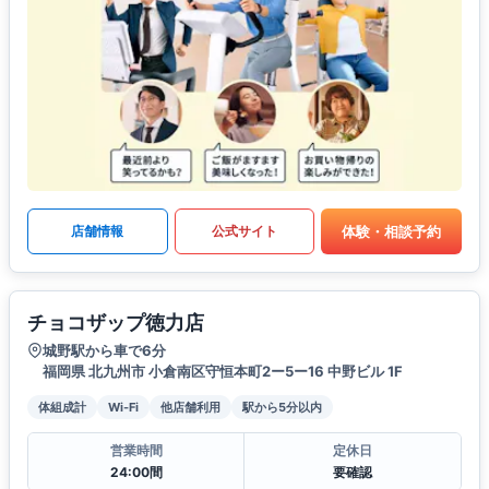
体験・相談予約
店舗情報
公式サイト
チョコザップ徳力店
城野駅から車で6分
福岡県 北九州市 小倉南区守恒本町2ー5ー16 中野ビル 1F
体組成計
Wi-Fi
他店舗利用
駅から5分以内
営業時間
定休日
24:00間
要確認