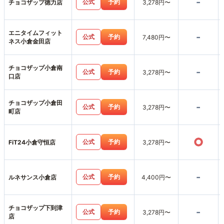
-
公式
予約
チョコザップ徳力店
3,278円〜
エニタイムフィット
-
公式
予約
7,480円〜
ネス小倉金田店
チョコザップ小倉南
-
公式
予約
3,278円〜
口店
チョコザップ小倉田
-
公式
予約
3,278円〜
町店
○
公式
予約
FiT24小倉守恒店
3,278円〜
-
公式
予約
ルネサンス小倉店
4,400円〜
チョコザップ下到津
-
公式
予約
3,278円〜
店