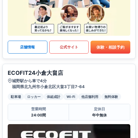
体験・相談予約
店舗情報
公式サイト
ECOFIT24小倉大畠店
城野駅から車で4分
福岡県北九州市小倉北区大畠3丁目7-64
駐車場
ロッカー
体組成計
Wi-Fi
他店舗利用
無料体験
営業時間
定休日
24:00間
年中無休