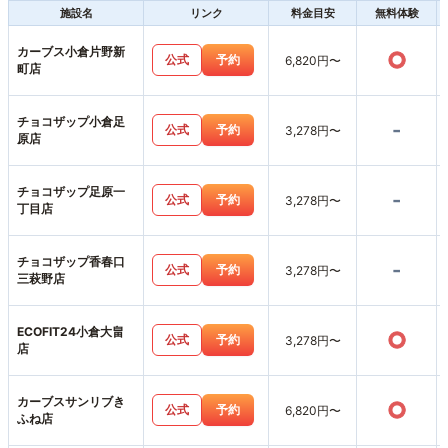
施設名
リンク
料金目安
無料体験
カーブス小倉片野新
○
公式
予約
6,820円〜
町店
チョコザップ小倉足
-
公式
予約
3,278円〜
原店
チョコザップ足原一
-
公式
予約
3,278円〜
丁目店
チョコザップ香春口
-
公式
予約
3,278円〜
三萩野店
ECOFIT24小倉大畠
○
公式
予約
3,278円〜
店
カーブスサンリブき
○
公式
予約
6,820円〜
ふね店