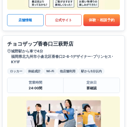
体験・相談予約
店舗情報
公式サイト
チョコザップ香春口三萩野店
城野駅から車で4分
福岡県北九州市小倉北区香春口2-6-1デザイナー･プリンセス･
KY1F
ロッカー
体組成計
Wi-Fi
他店舗利用
駅から5分以内
営業時間
定休日
24:00間
要確認