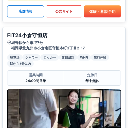
体験・相談予約
店舗情報
公式サイト
FiT24小倉守恒店
城野駅から車で7分
福岡県北九州市小倉南区守恒本町3丁目2-17
駐車場
シャワー
ロッカー
体組成計
Wi-Fi
無料体験
駅から5分以内
営業時間
定休日
24:00間営業
年中無休