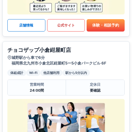
体験・相談予約
店舗情報
公式サイト
チョコザップ小倉紺屋町店
城野駅から車で6分
福岡県北九州市小倉北区紺屋町5ー5小倉パークビル 6F
体組成計
Wi-Fi
他店舗利用
駅から5分以内
営業時間
定休日
24:00間
要確認