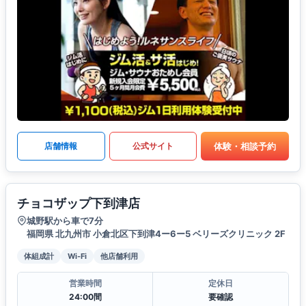
体験・相談予約
店舗情報
公式サイト
チョコザップ下到津店
城野駅から車で7分
福岡県 北九州市 小倉北区下到津4ー6ー5 ベリーズクリニック 2F
体組成計
Wi-Fi
他店舗利用
営業時間
定休日
24:00間
要確認