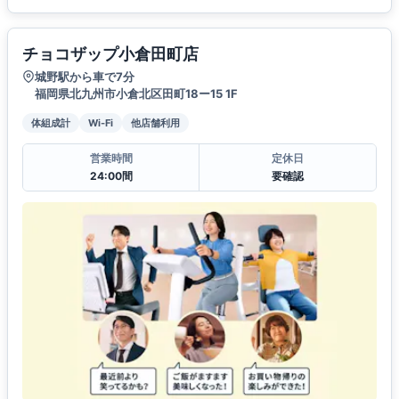
チョコザップ小倉田町店
城野駅から車で7分
福岡県北九州市小倉北区田町18ー15 1F
体組成計
Wi-Fi
他店舗利用
営業時間
定休日
24:00間
要確認