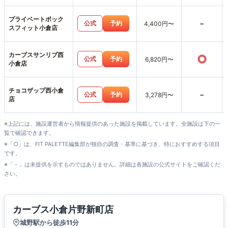
プライベートボック
-
公式
予約
4,400円〜
スフィット小倉店
カーブスサンリブ西
○
公式
予約
6,820円〜
小倉店
チョコザップ西小倉
-
公式
予約
3,278円〜
店
※上記には、施設運営者から情報提供のあった施設を掲載しています。全施設は下の一
覧で確認できます。
※「○」は、FIT PALETTE編集部が独自の調査・基準に基づき、特におすすめする項目
です。
※「－」は未提供を示すものではありません。詳細は各施設の公式サイトをご確認くだ
さい。
カーブス小倉片野新町店
城野駅から徒歩11分