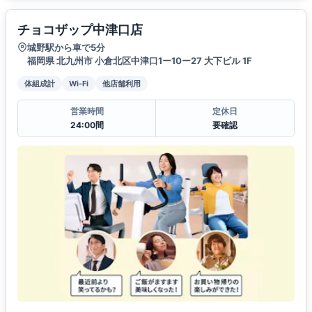
チョコザップ中津口店
城野駅から車で5分
福岡県 北九州市 小倉北区中津口1ー10ー27 大下ビル 1F
体組成計
Wi-Fi
他店舗利用
営業時間
定休日
24:00間
要確認