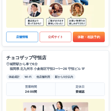
体験・相談予約
店舗情報
公式サイト
チョコザップ守恒店
城野駅から車で6分
福岡県 北九州市 小倉南区守恒2ー1ー26 守恒ビル 1F
体組成計
Wi-Fi
他店舗利用
駅から5分以内
営業時間
定休日
24:00間
要確認