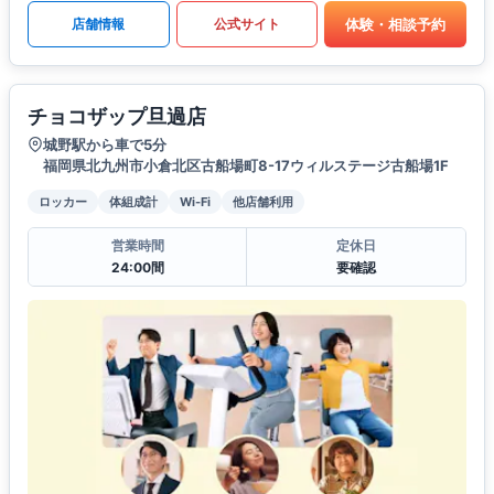
体験・相談予約
店舗情報
公式サイト
チョコザップ旦過店
城野駅から車で5分
福岡県北九州市小倉北区古船場町8-17ウィルステージ古船場1F
ロッカー
体組成計
Wi-Fi
他店舗利用
営業時間
定休日
24:00間
要確認