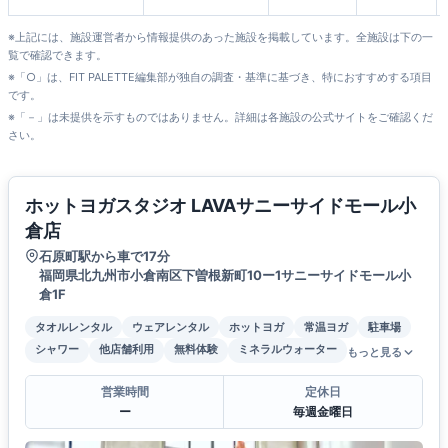
※上記には、施設運営者から情報提供のあった施設を掲載しています。全施設は下の一
覧で確認できます。
※「○」は、FIT PALETTE編集部が独自の調査・基準に基づき、特におすすめする項目
です。
※「－」は未提供を示すものではありません。詳細は各施設の公式サイトをご確認くだ
さい。
ホットヨガスタジオ LAVAサニーサイドモール小
倉店
石原町駅から車で17分
福岡県北九州市小倉南区下曽根新町10ー1サニーサイドモール小
倉1F
タオルレンタル
ウェアレンタル
ホットヨガ
常温ヨガ
駐車場
シャワー
他店舗利用
無料体験
ミネラルウォーター
もっと見る
営業時間
定休日
ー
毎週金曜日