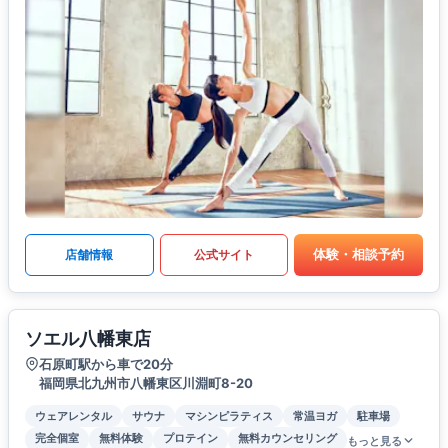
体験・相談予約
店舗情報
公式サイト
ソエル八幡東店
石原町駅から車で20分
福岡県北九州市八幡東区川淵町8-20
ウェアレンタル
サウナ
マシンピラティス
常温ヨガ
駐車場
完全個室
無料体験
プロテイン
無料カウンセリング
もっと見る