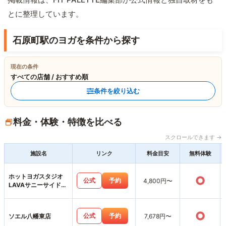
とに整理しています。
石原町駅のヨガを条件から探す
現在の条件
すべての店舗 / おすすめ順
条件を絞り込む
料金・体験・特徴を比べる
スクロールできます →
施設名
リンク
料金目安
無料体験
ホットヨガスタジオ
○
公式
予約
4,800円〜
LAVAサニーサイドモ
ール小倉店
○
公式
予約
ソエル八幡東店
7,678円〜