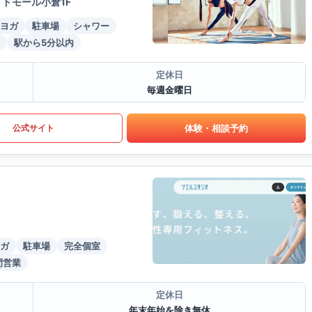
ドモール小倉1F
ヨガ
駐車場
シャワー
駅から5分以内
定休日
毎週金曜日
体験・相談予約
公式サイト
ガ
駐車場
完全個室
間営業
定休日
年末年始を除き無休