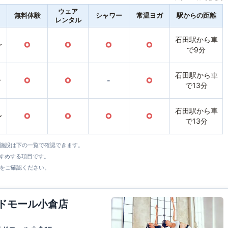
ウェア
無料体験
シャワー
常温ヨガ
駅からの距離
レンタル
石田駅から車
〜
○
○
○
○
で9分
石田駅から車
〜
○
○
-
○
で13分
石田駅から車
〜
○
○
○
○
で13分
全施設は下の一覧で確認できます。
すすめする項目です。
をご確認ください。
イドモール小倉店