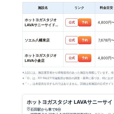
施設名
リンク
料金目安
ホットヨガスタジオ
4,800円
公式
予約
LAVAサニーサイドモ
ール小倉店
ソエル八幡東店
7,678円
公式
予約
ホットヨガスタジオ
4,800円
公式
予約
LAVA小倉店
※上記には、施設運営者から情報提供のあった施設を掲載しています。
※「○」は、FIT PALETTE編集部が独自の調査・基準に基づき、特にお
※「－」は未提供を示すものではありません。詳細は各施設の公式サイト
ホットヨガスタジオ LAVAサニーサ
石田駅から車で9分