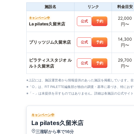
施設名
リンク
料金目安
22,000
キャンペーン中
公式
予約
La pilates久留米店
円〜
14,300
プリッツジム久留米店
公式
予約
円〜
ピラティススタジオ ル
29,700
公式
予約
ルト久留米店
円〜
※上記には、施設運営者から情報提供のあった施設を掲載しています。
※「○」は、FIT PALETTE編集部が独自の調査・基準に基づき、特にお
※「－」は未提供を示すものではありません。詳細は各施設の公式サイト
キャンペーン中
La pilates久留米店
三潴駅から車で16分