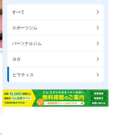
すべて
スポーツジム
パーソナルジム
7
ヨガ
ま
ピラティス
→