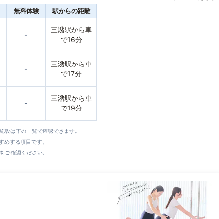
無料体験
駅からの距離
三潴駅から車
-
で16分
三潴駅から車
-
で17分
三潴駅から車
-
で19分
全施設は下の一覧で確認できます。
すすめする項目です。
をご確認ください。