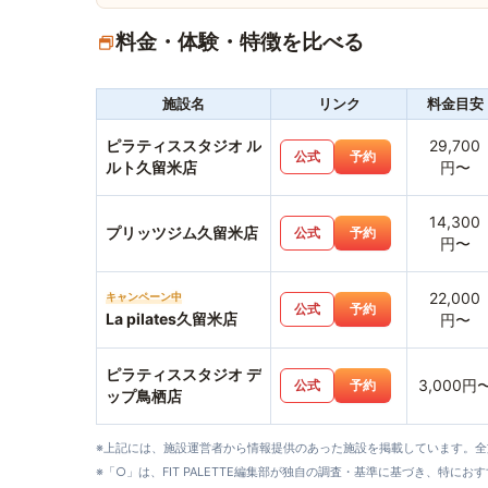
料金・体験・特徴を比べる
施設名
リンク
料金目安
ピラティススタジオ ル
29,700
公式
予約
ルト久留米店
円〜
14,300
プリッツジム久留米店
公式
予約
円〜
22,000
キャンペーン中
公式
予約
La pilates久留米店
円〜
ピラティススタジオ デ
3,000円
公式
予約
ップ鳥栖店
※上記には、施設運営者から情報提供のあった施設を掲載しています。
※「○」は、FIT PALETTE編集部が独自の調査・基準に基づき、特にお