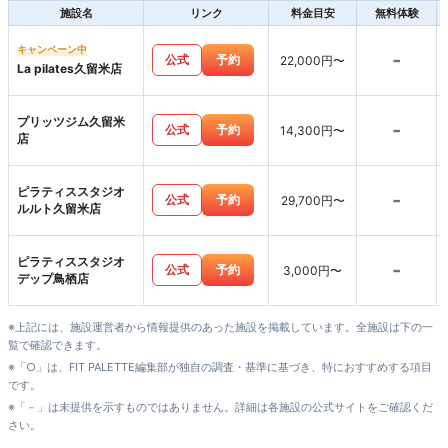
施設名
リンク
料金目安
無料体験
キャンペーン中
-
公式
予約
22,000円〜
La pilates久留米店
プリッツジム久留米
-
公式
予約
14,300円〜
店
ピラティススタジオ
-
公式
予約
29,700円〜
ルルト久留米店
ピラティススタジオ
-
公式
予約
3,000円〜
デップ鳥栖店
※上記には、施設運営者から情報提供のあった施設を掲載しています。全施設は下の一
覧で確認できます。
※「○」は、FIT PALETTE編集部が独自の調査・基準に基づき、特におすすめする項目
です。
※「－」は未提供を示すものではありません。詳細は各施設の公式サイトをご確認くだ
さい。