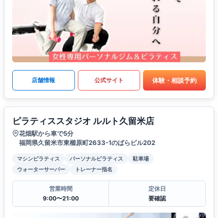
体験・相談予約
店舗情報
公式サイト
ピラティススタジオ ルルト久留米店
花畑駅から車で5分
福岡県久留米市東櫛原町2633-1のばらビル202
マシンピラティス
パーソナルピラティス
駐車場
ウォーターサーバー
トレーナー指名
営業時間
定休日
9:00〜21:00
要確認