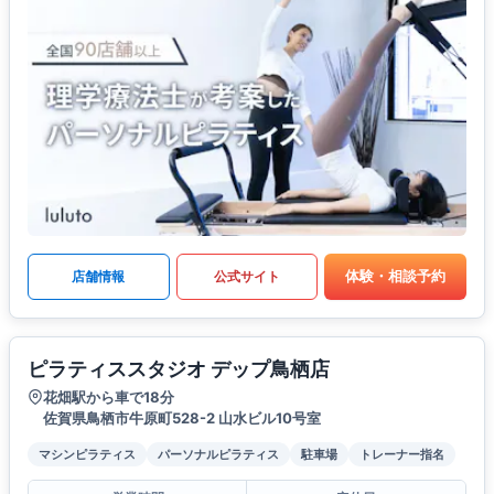
体験・相談予約
店舗情報
公式サイト
ピラティススタジオ デップ鳥栖店
花畑駅から車で18分
佐賀県鳥栖市牛原町528-2 山水ビル10号室
マシンピラティス
パーソナルピラティス
駐車場
トレーナー指名