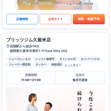
体験・相談予約
店舗情報
公式サイト
プリッツジム久留米店
花畑駅から徒歩14分
福岡県久留米市東町1-11 East Hills 202
シューズレンタル
レッスン振替可
キャンセル可
セミパーソナル
トレーナー固定制
ロッカー
体組成計
もっと見る
営業時間
定休日
11:00〜21:00
毎月不定休