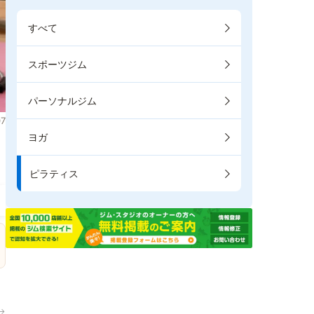
すべて
スポーツジム
パーソナルジム
7
ヨガ
ま
ピラティス
→