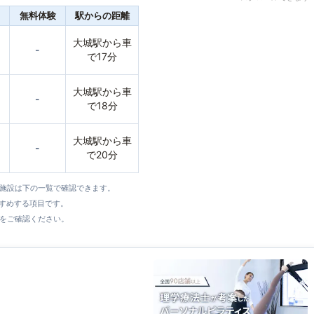
無料体験
駅からの距離
大城駅から車
-
で17分
大城駅から車
-
で18分
大城駅から車
-
で20分
全施設は下の一覧で確認できます。
すすめする項目です。
をご確認ください。