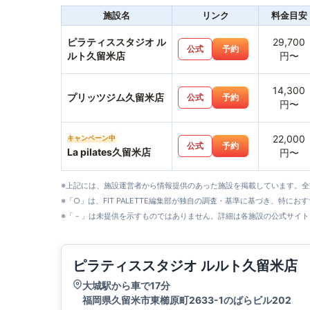
施設名
リンク
料金目安
ピラティススタジオ ル
29,700
公式
予約
ルト久留米店
円〜
14,300
プリッツジム久留米店
公式
予約
円〜
22,000
キャンペーン中
公式
予約
La pilates久留米店
円〜
※上記には、施設運営者から情報提供のあった施設を掲載しています。
※「○」は、FIT PALETTE編集部が独自の調査・基準に基づき、特にお
※「－」は未提供を示すものではありません。詳細は各施設の公式サイト
ピラティススタジオ ルルト久留米店
大城駅から車で17分
福岡県久留米市東櫛原町2633-1のばらビル202