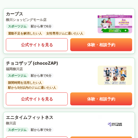
カーブス
柳川ショッピングモール店
スポーツジム
駅から車で6分
運動不足を解消したい人
女性専用ジムに通いたい人
公式サイトを見る
体験・相談予約
チョコザップ (chocoZAP)
福岡柳川店
スポーツジム
駅から車で6分
隙間時間を活用したい人
駅から5分以内のジムに通いたい人
公式サイトを見る
体験・相談予約
エニタイムフィットネス
柳川店
スポーツジム
駅から車で9分