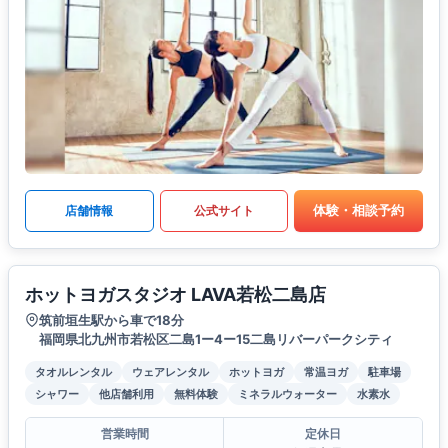
体験・相談予約
店舗情報
公式サイト
ホットヨガスタジオ LAVA若松二島店
筑前垣生駅から車で18分
福岡県北九州市若松区二島1ー4ー15二島リバーパークシティ
タオルレンタル
ウェアレンタル
ホットヨガ
常温ヨガ
駐車場
シャワー
他店舗利用
無料体験
ミネラルウォーター
水素水
営業時間
定休日