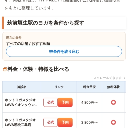
をもとに整理しています。
筑前垣生駅のヨガを条件から探す
現在の条件
すべての店舗 / おすすめ順
条件を絞り込む
料金・体験・特徴を比べる
スクロールできます →
施設名
リンク
料金目安
無料体験
ホットヨガスタジオ
○
公式
予約
4,800円〜
LAVAイオンタウン黒
崎店
ホットヨガスタジオ
○
公式
予約
3,800円〜
LAVA若松二島店