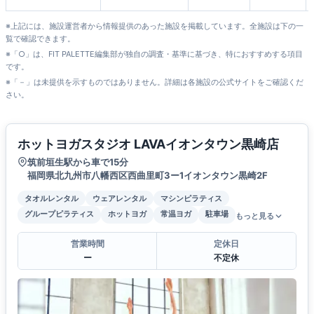
※上記には、施設運営者から情報提供のあった施設を掲載しています。全施設は下の一
覧で確認できます。
※「○」は、FIT PALETTE編集部が独自の調査・基準に基づき、特におすすめする項目
です。
※「－」は未提供を示すものではありません。詳細は各施設の公式サイトをご確認くだ
さい。
ホットヨガスタジオ LAVAイオンタウン黒崎店
筑前垣生駅から車で15分
福岡県北九州市八幡西区西曲里町3ー1イオンタウン黒崎2F
タオルレンタル
ウェアレンタル
マシンピラティス
グループピラティス
ホットヨガ
常温ヨガ
駐車場
もっと見る
営業時間
定休日
ー
不定休