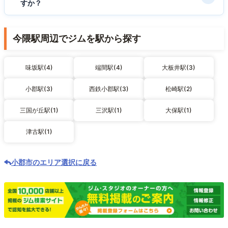
すか？
今隈駅周辺でジムを駅から探す
味坂駅(4)
端間駅(4)
大板井駅(3)
小郡駅(3)
西鉄小郡駅(3)
松崎駅(2)
三国が丘駅(1)
三沢駅(1)
大保駅(1)
津古駅(1)
小郡市のエリア選択に戻る